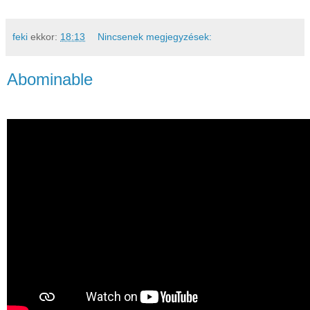
feki
ekkor:
18:13
Nincsenek megjegyzések:
Abominable