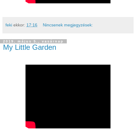
feki
ekkor:
17:16
Nincsenek megjegyzések:
2019. május 5., vasárnap
My Little Garden