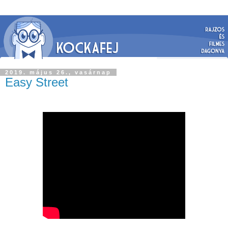
2019. május 26., vasárnap
Easy Street