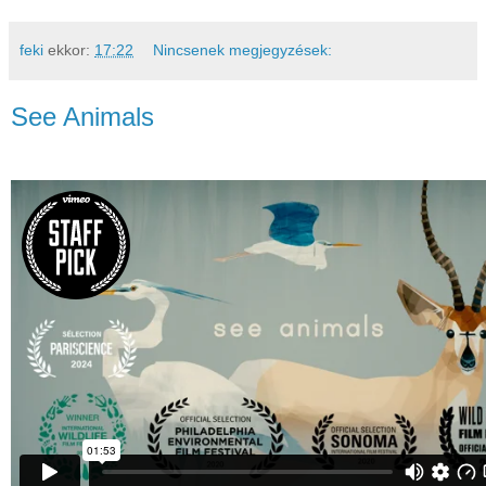
feki
ekkor:
17:22
Nincsenek megjegyzések:
See Animals