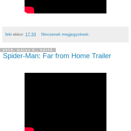
feki
ekkor:
17:33
Nincsenek megjegyzések:
2019. május 6., hétfő
Spider-Man: Far from Home Trailer