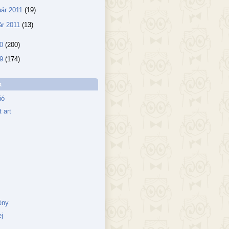
uár 2011
(19)
ár 2011
(13)
10
(200)
09
(174)
k
ió
 art
ény
j