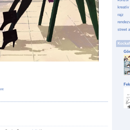
kreatív
rajz
rendez
street a
Kockaf
Gön
Fek
nt