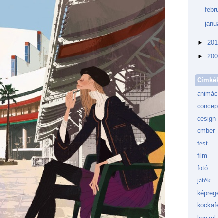
febr
janu
►
20
►
20
Címké
animác
concept
design
ember
fest
film
fotó
játék
képreg
kockafe
konzol