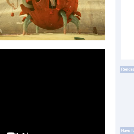
Rendsz
Have f