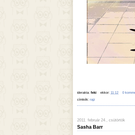
iderakta:
feki
ekkor:
11:12
0 komme
címkék:
rajz
2011. február 24., csütörtök
Sasha Barr