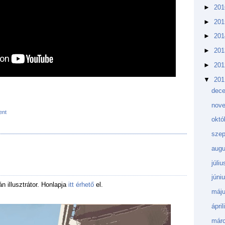
►
20
►
20
►
20
►
20
►
20
▼
20
dec
nov
ent
októ
sze
augu
júli
júni
n illusztrátor. Honlapja
itt érhető
el.
máj
ápri
márc