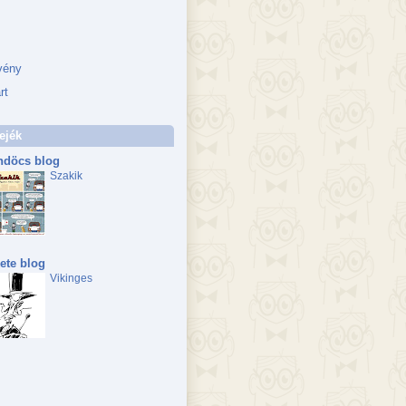
vény
rt
ejék
döcs blog
Szakik
ete blog
Vikinges