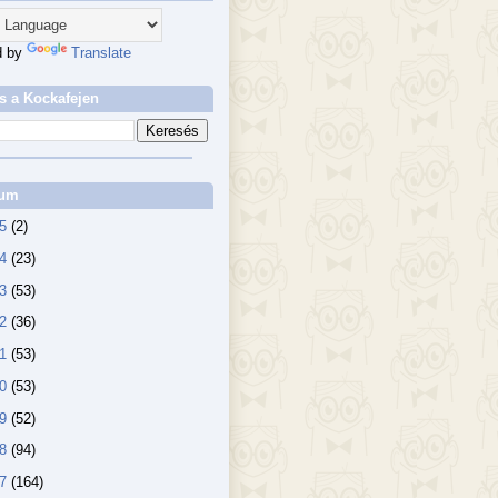
d by
Translate
s a Kockafejen
vum
25
(2)
24
(23)
23
(53)
22
(36)
21
(53)
20
(53)
19
(52)
18
(94)
17
(164)