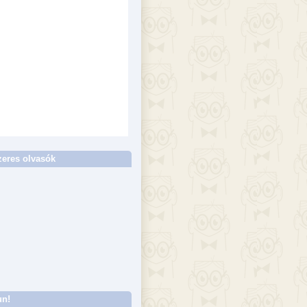
eres olvasók
un!