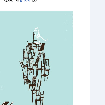
Sasha Barr
munkái
. Katt.