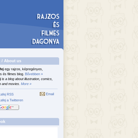
 / About us
fej
egy rajzos, képregényes,
s és filmes blog.
Bővebben »
j
is a blog about illustration, comics,
n and movies.
More »
Email
afej RSS
afej a Twitteren
ook