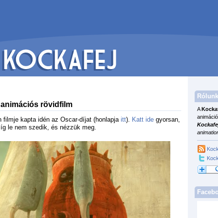
Rólunk
 animációs rövidfilm
A
Kocka
animáció
ilmje kapta idén az Oscar-díjat (honlapja
itt
).
Katt ide
gyorsan,
Kockafe
íg le nem szedik, és nézzük meg.
animatio
Kock
Kock
Faceb