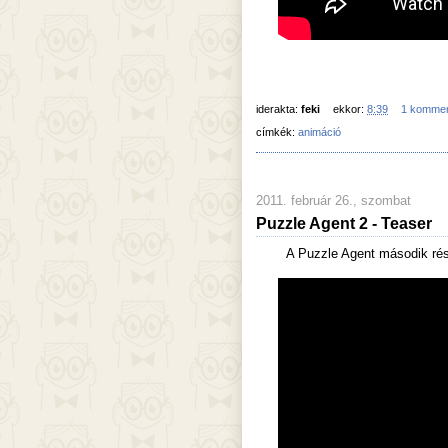
iderakta:
feki
ekkor:
8:39
1 komme
címkék:
animáció
2011. február 26., szombat
Puzzle Agent 2 - Teaser
A Puzzle Agent második ré