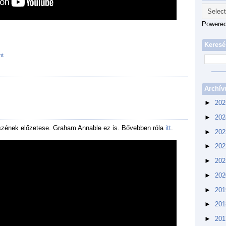
Powere
Keresé
nt
Archí
►
20
►
20
szének előzetese. Graham Annable ez is. Bővebben róla
itt
.
►
20
►
20
►
20
►
20
►
20
►
20
►
20