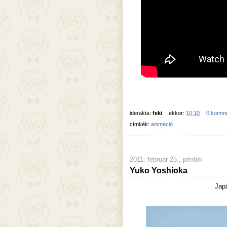
iderakta:
feki
ekkor:
10:10
0 komm
címkék:
animáció
2011. február 25., péntek
Yuko Yoshioka
Japá