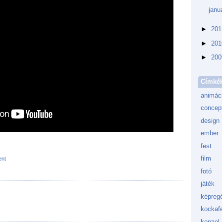
janu
►
20
►
20
►
20
Címké
animác
concept
design
ember
fest
film
nt
fotó
játék
képreg
kockafe
konzol