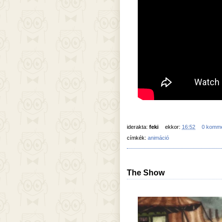
iderakta:
feki
ekkor:
16:52
0 komm
címkék:
animáció
The Show