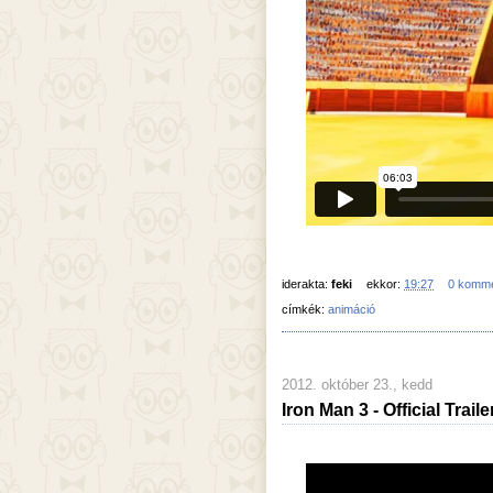
iderakta:
feki
ekkor:
19:27
0 komm
címkék:
animáció
2012. október 23., kedd
Iron Man 3 - Official Traile