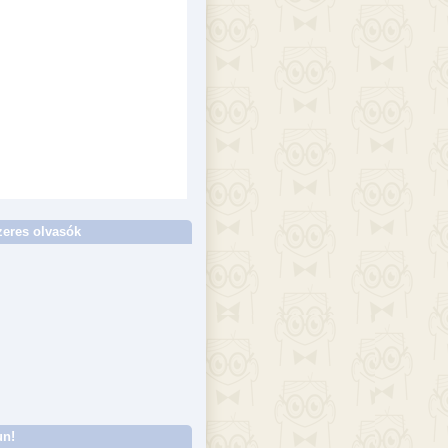
eres olvasók
un!