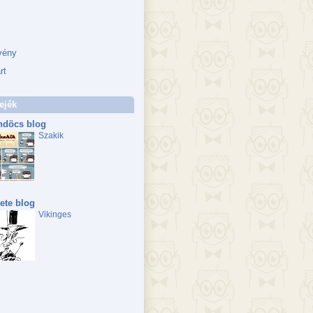
vény
rt
ejék
döcs blog
Szakik
ete blog
Vikinges