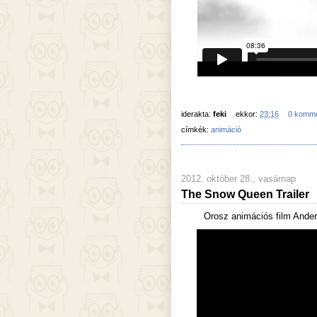
iderakta:
feki
ekkor:
23:16
0 komm
címkék:
animáció
2012. október 28., vasárnap
The Snow Queen Trailer
Orosz animációs film Ande