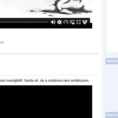
ent
Rendsz
rsen meséjéből. Gerda ok, de a mutánsra nem emlékszem.
Have f