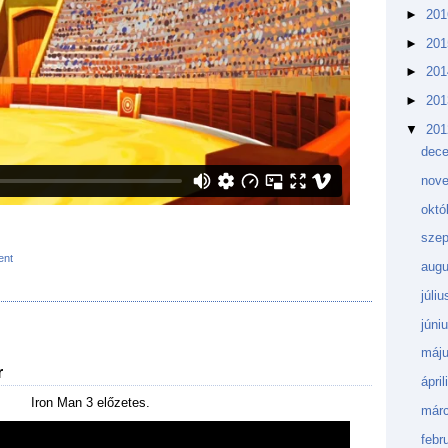
►
20
►
20
►
20
►
20
▼
20
dec
nov
októ
sze
ent
aug
júli
júni
máj
r
ápri
Iron Man 3 előzetes.
márc
febr