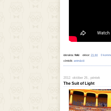
iderakta:
feki
ekkor:
21:44
0 komm
címkék:
animáció
2012. október 26., péntek
The Suit of Light