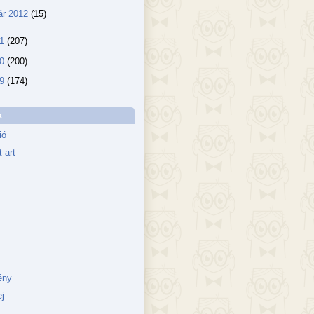
ár 2012
(15)
11
(207)
10
(200)
09
(174)
k
ió
 art
ény
j