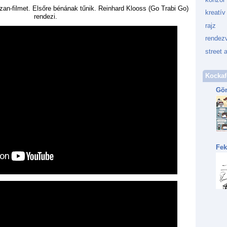
an-filmet. Elsőre bénának tűnik. Reinhard Klooss (Go Trabi Go)
kreatív
rendezi.
rajz
rendez
street a
Kockaf
Gön
Fek