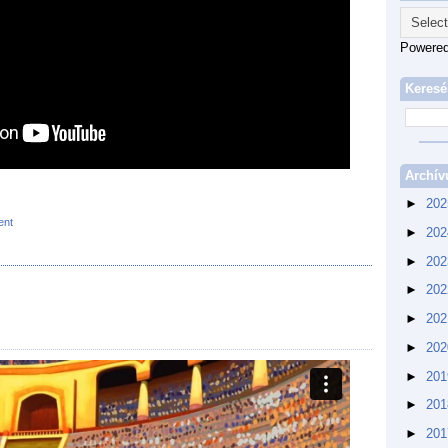
Powere
Keresé
Archí
►
20
ent
►
20
►
20
►
20
►
20
►
20
►
20
►
20
►
20