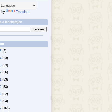
d by
Translate
s a Kockafejen
vum
25
(2)
24
(23)
23
(53)
22
(36)
21
(53)
20
(53)
19
(52)
18
(94)
17
(164)