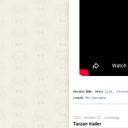
iderakta:
feki
ekkor:
11:55
0 komme
címkék:
film
,
képregény
2012. október 21., vasárnap
Tarzan trailer