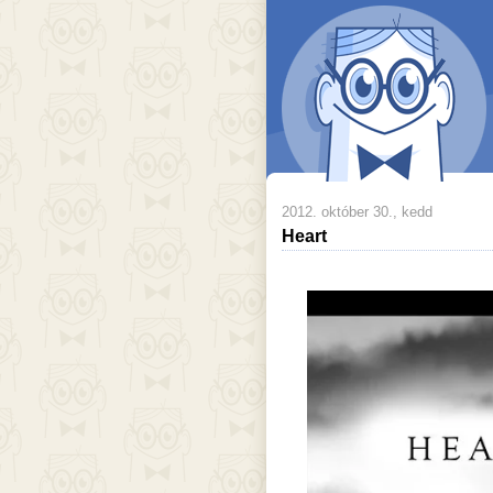
2012. október 30., kedd
Heart