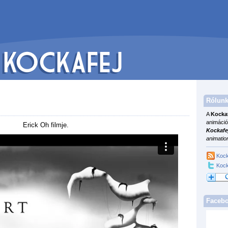
Rólunk
A
Kocka
animáció
Erick Oh filmje.
Kockafe
animatio
Kock
Kock
Faceb