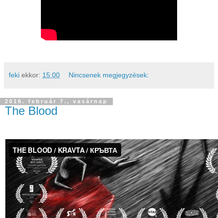
feki
ekkor:
15:00
Nincsenek megjegyzések:
2016. február 7., vasárnap
The Blood