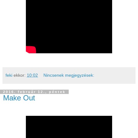
feki
ekkor:
10:02
Nincsenek megjegyzések:
2016. február 12., péntek
Make Out