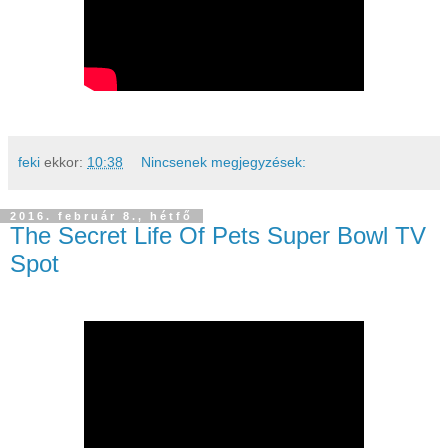
feki
ekkor:
10:38
Nincsenek megjegyzések:
2016. február 8., hétfő
The Secret Life Of Pets Super Bowl TV
Spot