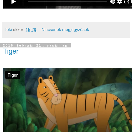
feki
ekkor:
15:29
Nincsenek megjegyzések:
2016. február 21., vasárnap
Tiger