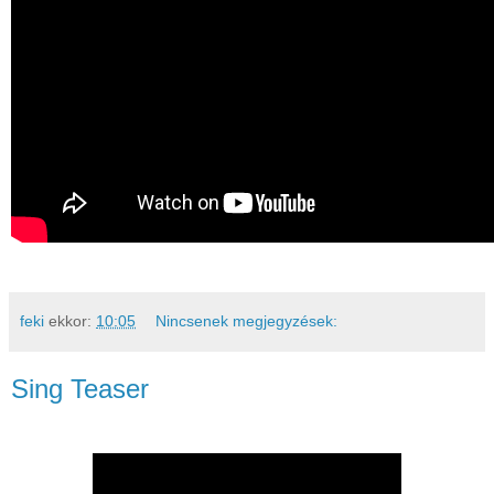
feki
ekkor:
10:05
Nincsenek megjegyzések:
Sing Teaser