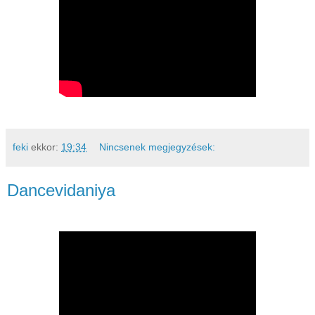
feki
ekkor:
19:34
Nincsenek megjegyzések:
Dancevidaniya