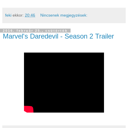
feki
ekkor:
20:46
Nincsenek megjegyzések:
2016. február 25., csütörtök
Marvel's Daredevil - Season 2 Trailer