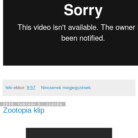
feki
ekkor:
9:57
Nincsenek megjegyzések:
2016. február 3., szerda
Zootopia klip