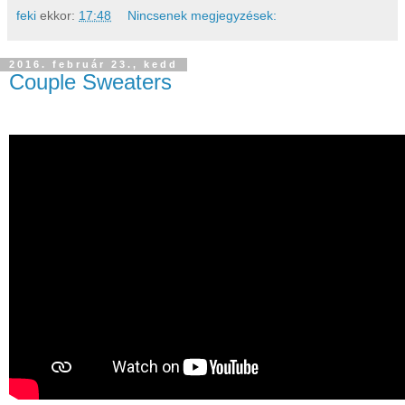
feki
ekkor:
17:48
Nincsenek megjegyzések:
2016. február 23., kedd
Couple Sweaters