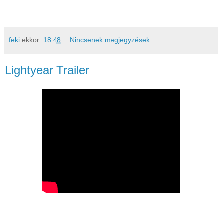
feki
ekkor:
18:48
Nincsenek megjegyzések:
Lightyear Trailer