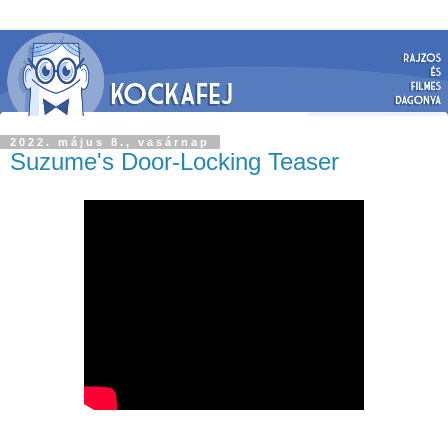
2022. május 8., vasárnap
Suzume's Door-Locking Teaser