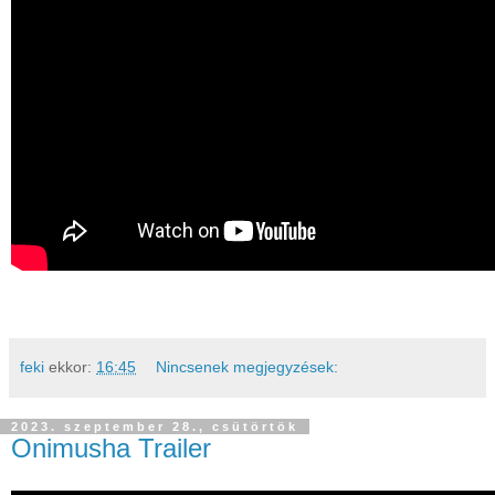
feki
ekkor:
16:45
Nincsenek megjegyzések:
2023. szeptember 28., csütörtök
Onimusha Trailer