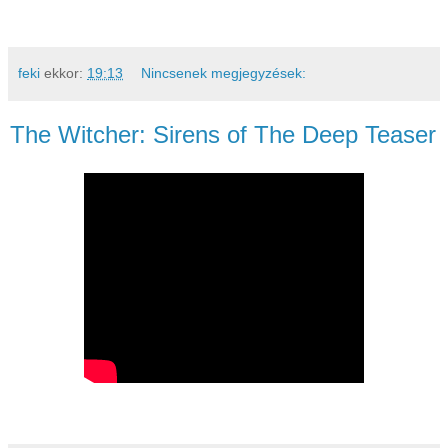
feki
ekkor:
19:13
Nincsenek megjegyzések:
The Witcher: Sirens of The Deep Teaser