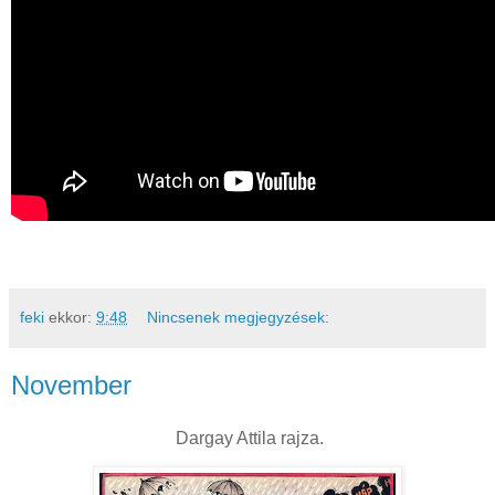
feki
ekkor:
9:48
Nincsenek megjegyzések:
November
Dargay Attila rajza.