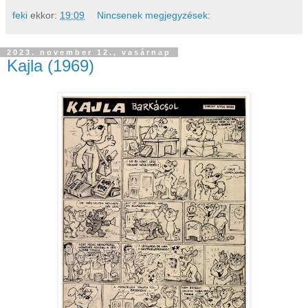
feki
ekkor:
19:09
Nincsenek megjegyzések:
2023. november 12., vasárnap
Kajla (1969)