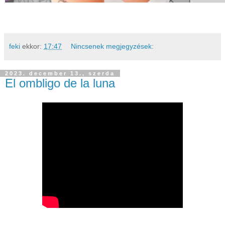
feki
ekkor:
17:47
Nincsenek megjegyzések:
2023. december 13., szerda
El ombligo de la luna