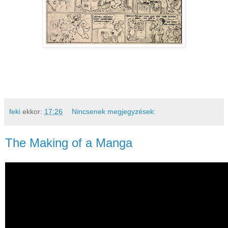
feki
ekkor:
17:26
Nincsenek megjegyzések:
The Making of a Manga