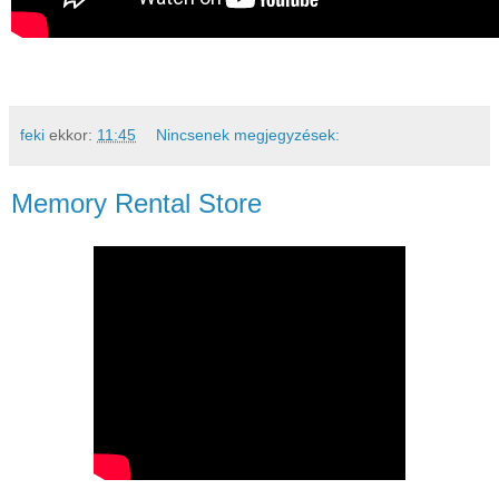
feki
ekkor:
11:45
Nincsenek megjegyzések:
Memory Rental Store