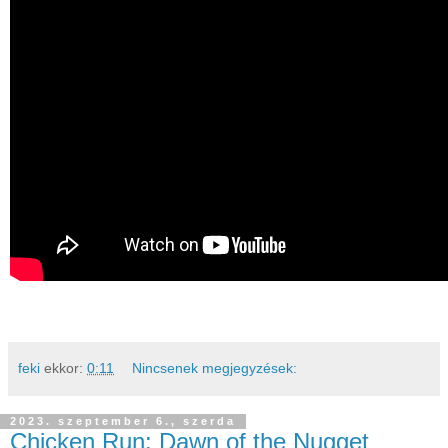
feki
ekkor:
0:11
Nincsenek megjegyzések:
2023. szeptember 6., szerda
Chicken Run: Dawn of the Nugget