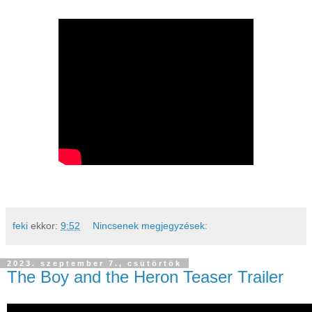
feki
ekkor:
9:52
Nincsenek megjegyzések:
2023. szeptember 7., csütörtök
The Boy and the Heron Teaser Trailer