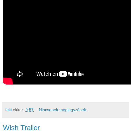
feki
ekkor:
9:57
Nincsenek megjegyzések:
Wish Trailer