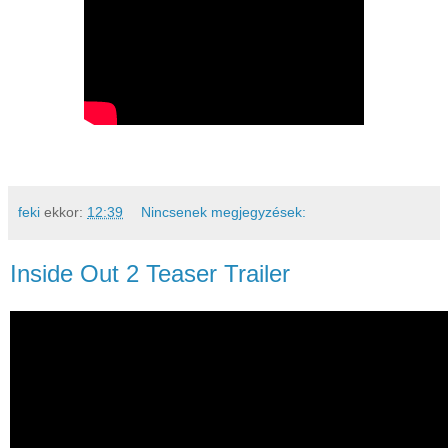
feki
ekkor:
12:39
Nincsenek megjegyzések:
Inside Out 2 Teaser Trailer