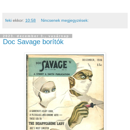
feki
ekkor:
10:58
Nincsenek megjegyzések:
2023. december 3., vasárnap
Doc Savage borítók