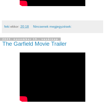
feki
ekkor:
20:18
Nincsenek megjegyzések:
2023. november 19., vasárnap
The Garfield Movie Trailer