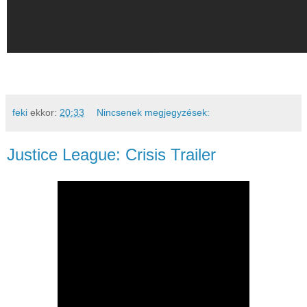
feki
ekkor:
20:33
Nincsenek megjegyzések:
Justice League: Crisis Trailer