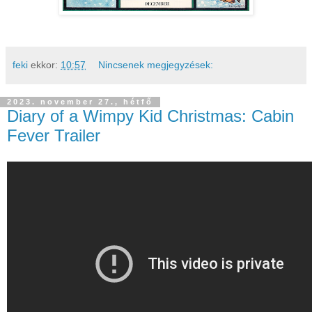
feki
ekkor:
10:57
Nincsenek megjegyzések:
2023. november 27., hétfő
Diary of a Wimpy Kid Christmas: Cabin
Fever Trailer