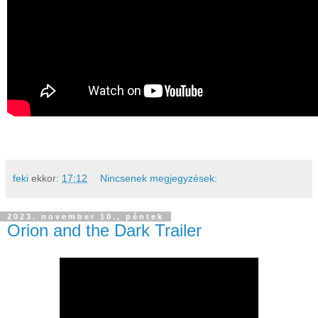
feki
ekkor:
17:12
Nincsenek megjegyzések:
2023. november 10., péntek
Orion and the Dark Trailer