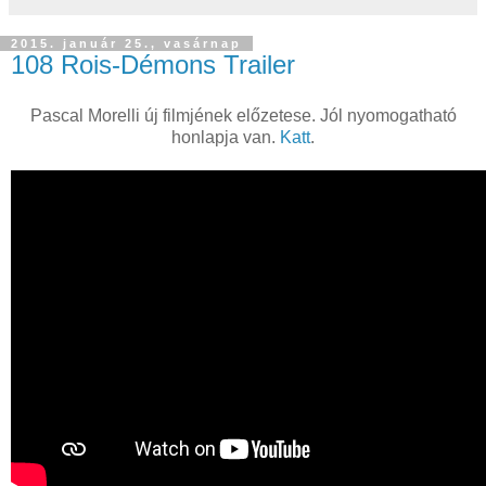
2015. január 25., vasárnap
108 Rois-Démons Trailer
Pascal Morelli új filmjének előzetese. Jól nyomogatható
honlapja van.
Katt
.