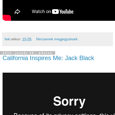
feki
ekkor:
15:05
Nincsenek megjegyzések:
2015. január 16., péntek
California Inspires Me: Jack Black