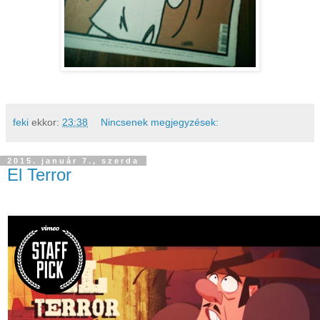
feki
ekkor:
23:38
Nincsenek megjegyzések:
2015. január 7., szerda
El Terror