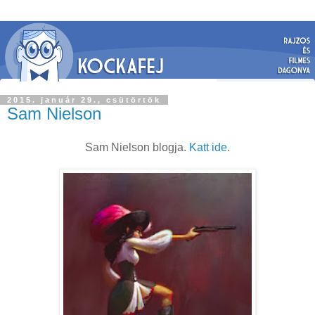
2015. január 29., csütörtök
Sam Nielson
Sam Nielson blogja.
Katt ide
.