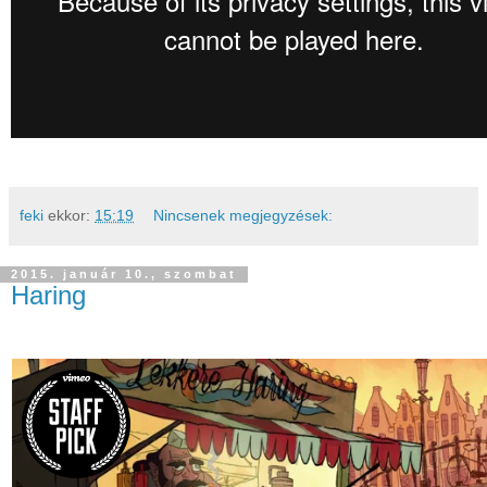
feki
ekkor:
15:19
Nincsenek megjegyzések:
2015. január 10., szombat
Haring