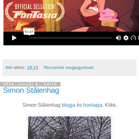
feki
ekkor:
18:14
Nincsenek megjegyzések:
2015. január 5., hétfő
Simon Stålenhag
Simon Stålenhag
blogja
és
honlapja
. Klikk.