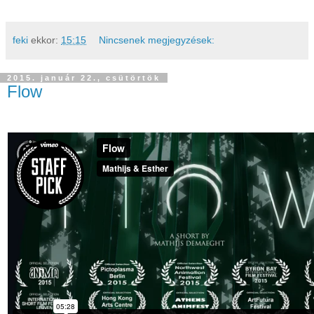
feki
ekkor:
15:15
Nincsenek megjegyzések:
2015. január 22., csütörtök
Flow