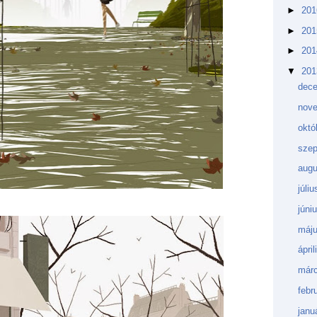
►
20
►
20
►
20
▼
20
dec
nov
októ
sze
aug
júli
júni
máj
ápri
márc
febr
janu