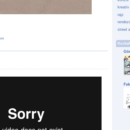
kreatív
rajz
rendez
street a
ent
Kockaf
Gön
Fek