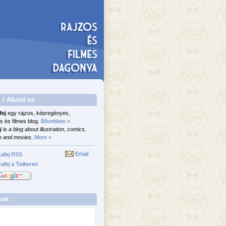
 / About us
fej
egy rajzos, képregényes,
s és filmes blog.
Bővebben »
j
is a blog about illustration, comics,
n and movies.
More »
Email
afej RSS
afej a Twitteren
ook