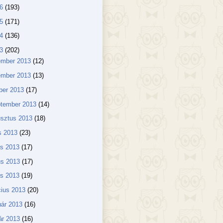
16
(193)
15
(171)
14
(136)
13
(202)
ember 2013
(12)
ember 2013
(13)
ber 2013
(17)
ptember 2013
(14)
usztus 2013
(18)
us 2013
(23)
us 2013
(17)
us 2013
(17)
lis 2013
(19)
ius 2013
(20)
uár 2013
(16)
ár 2013
(16)