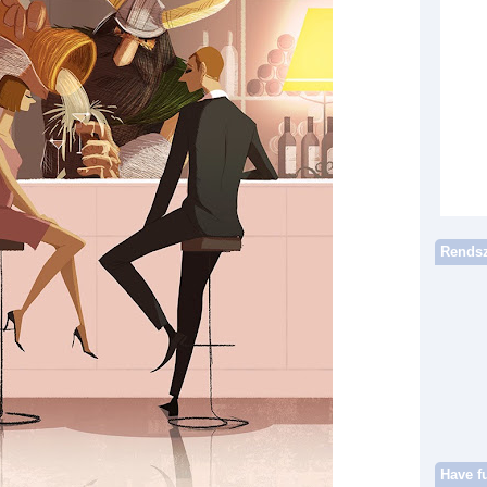
Rendsz
Have f