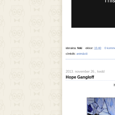
iderakta:
feki
ekkor:
15:40
0 komm
címkék:
animáció
2013. november 26., kedd
Hope Gangloff