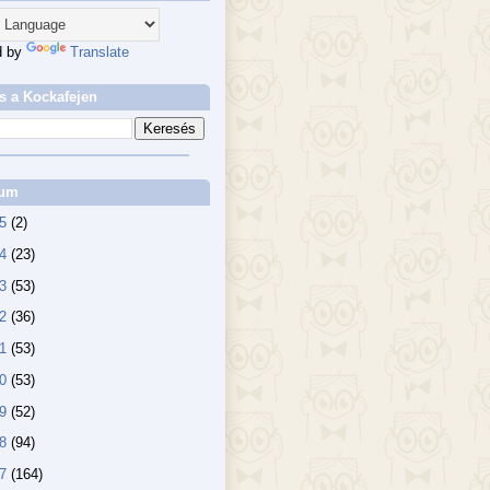
d by
Translate
s a Kockafejen
vum
25
(2)
24
(23)
23
(53)
22
(36)
21
(53)
20
(53)
19
(52)
18
(94)
17
(164)