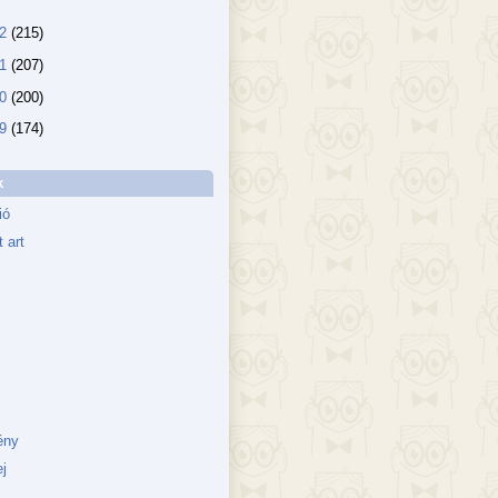
12
(215)
11
(207)
10
(200)
09
(174)
k
ió
 art
ény
j