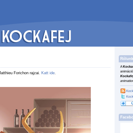
Rólunk
A
Kocka
animáció
atthieu Forichon rajzai.
Katt ide
.
Kockafe
animatio
Kock
Kock
Faceb