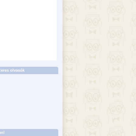
eres olvasók
un!