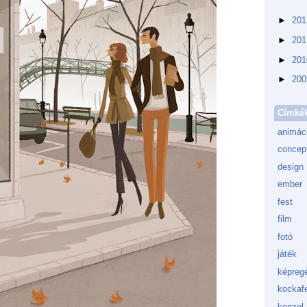
►
20
►
20
►
20
►
20
Címké
animác
concept
design
ember
fest
film
fotó
játék
képreg
kockafe
konzol