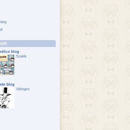
vény
rt
ejék
döcs blog
Szakik
ete blog
Vikinges