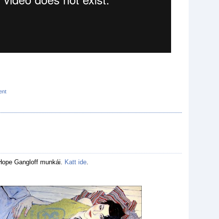
ent
Hope Gangloff munkái.
Katt ide
.