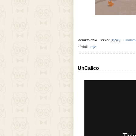
iderakta:
feki
ekkor:
15:46
0 komm
címkék:
rajz
UnCalico