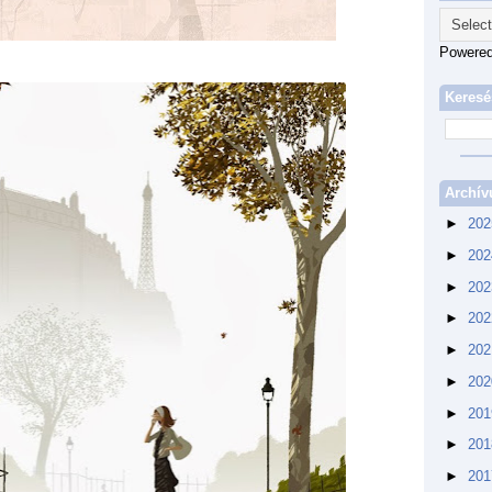
Powere
Keresé
Archí
►
20
►
20
►
20
►
20
►
20
►
20
►
20
►
20
►
20