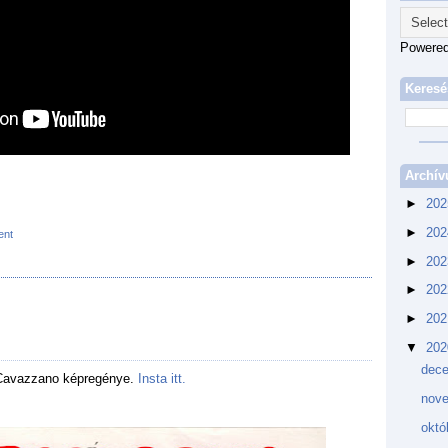
Powere
Keresé
Archí
►
20
►
20
ent
►
20
►
20
►
20
▼
20
dec
Cavazzano képregénye.
Insta itt.
nov
októ