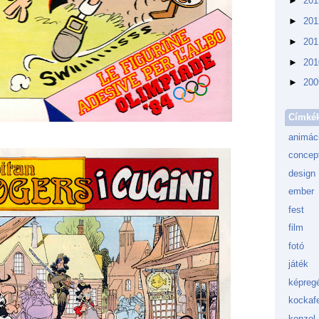
►
20
►
20
►
20
►
20
►
20
Címké
animác
concept
design
ember
fest
film
fotó
játék
képreg
kockafe
konzol