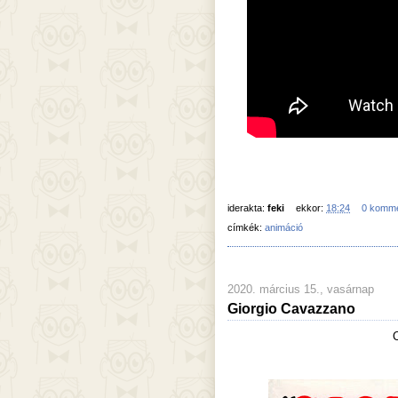
iderakta:
feki
ekkor:
18:24
0 komm
címkék:
animáció
2020. március 15., vasárnap
Giorgio Cavazzano