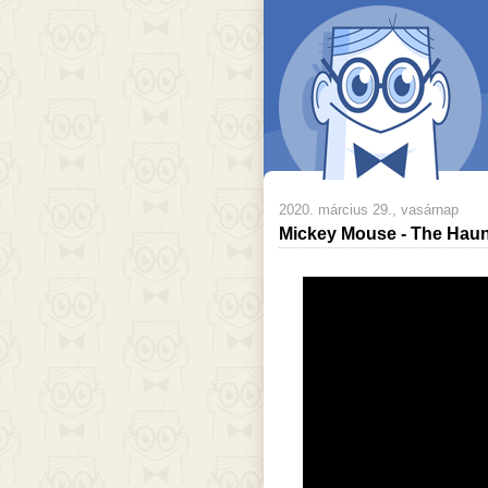
2020. március 29., vasárnap
Mickey Mouse - The Haun