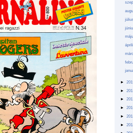
sze
aug
júli
júni
máj
ápri
márc
febr
janu
►
20
►
20
►
20
►
20
►
20
►
20