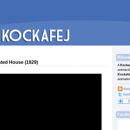
Rólunk
ted House (1929)
A
Kocka
animáció
Kockafe
animatio
Kock
Kock
Faceb