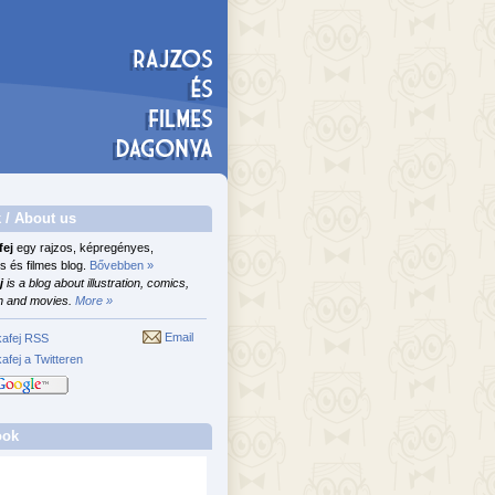
 / About us
fej
egy rajzos, képregényes,
s és filmes blog.
Bővebben »
j
is a blog about illustration, comics,
n and movies.
More »
Email
afej RSS
afej a Twitteren
ook