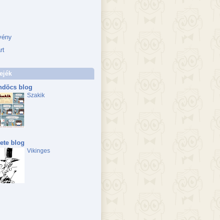
vény
rt
ejék
döcs blog
Szakik
ete blog
Vikinges