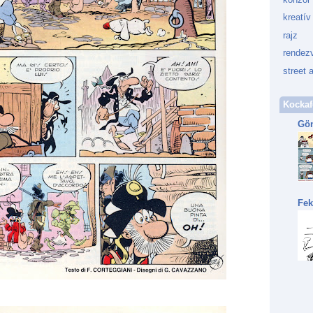
kreatív
rajz
rendez
street a
Kockaf
Gön
Fek