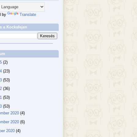
d by
Translate
s a Kockafejen
vum
25
(2)
24
(23)
23
(53)
22
(36)
21
(53)
20
(53)
ember 2020
(4)
ember 2020
(6)
ber 2020
(4)