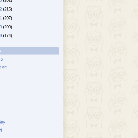
13
(202)
12
(215)
11
(207)
10
(200)
09
(174)
k
ió
 art
ény
j