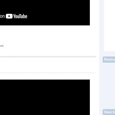
ent
Rendsz
Have f