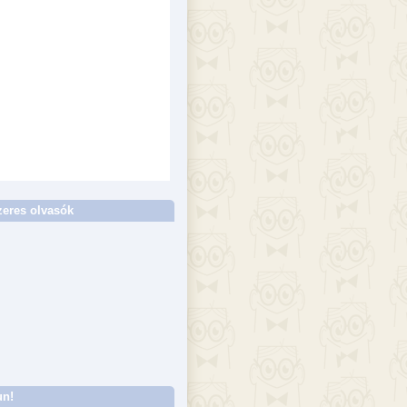
eres olvasók
un!