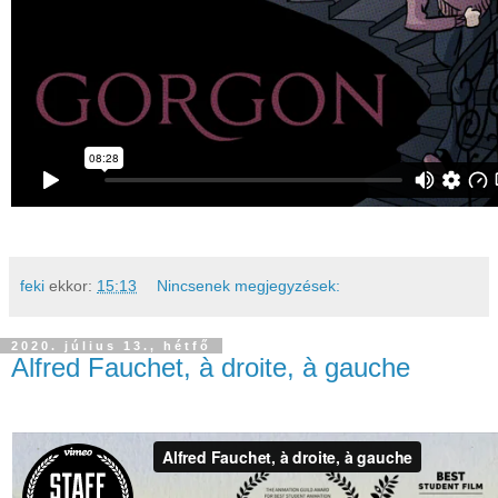
feki
ekkor:
15:13
Nincsenek megjegyzések:
2020. július 13., hétfő
Alfred Fauchet, à droite, à gauche