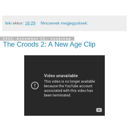
feki
ekkor:
18:29
Nincsenek megjegyzések:
2020. december 13., vasárnap
The Croods 2: A New Age Clip