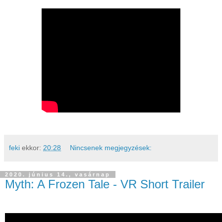
feki
ekkor:
20:28
Nincsenek megjegyzések:
2020. június 14., vasárnap
Myth: A Frozen Tale - VR Short Trailer