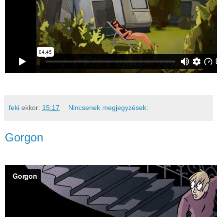
feki
ekkor:
15:17
Nincsenek megjegyzések:
Gorgon