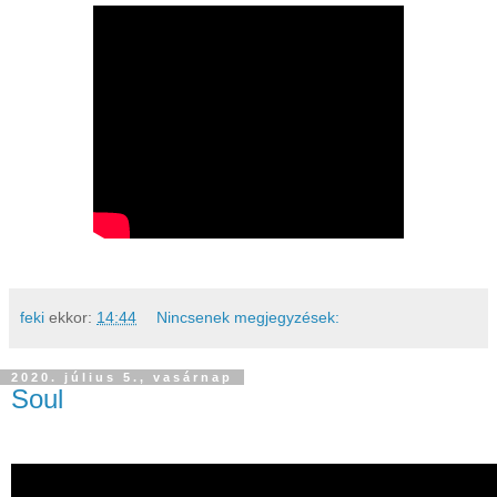
feki
ekkor:
14:44
Nincsenek megjegyzések:
2020. július 5., vasárnap
Soul