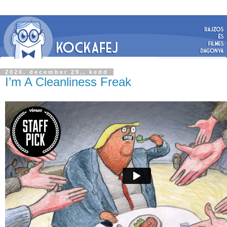
2020. december 29., kedd
I’m A Cleanliness Freak