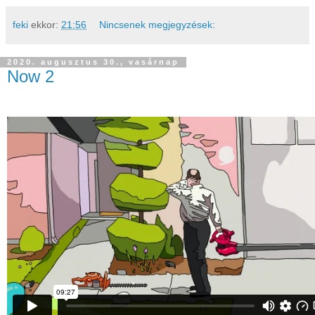
feki
ekkor:
21:56
Nincsenek megjegyzések:
2020. augusztus 30., vasárnap
Now 2