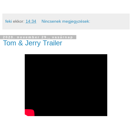
feki
ekkor:
14:34
Nincsenek megjegyzések:
2020. november 29., vasárnap
Tom & Jerry Trailer