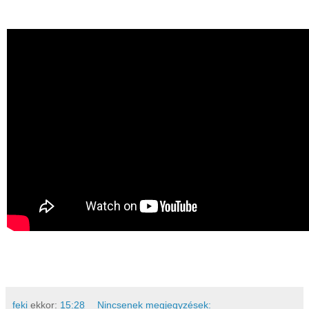
feki
ekkor:
15:28
Nincsenek megjegyzések: