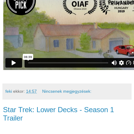
feki
ekkor:
14:57
Nincsenek megjegyzések:
Star Trek: Lower Decks - Season 1
Trailer