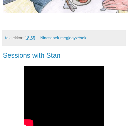
feki
ekkor:
18:35
Nincsenek megjegyzések:
Sessions with Stan