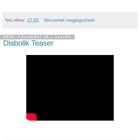
feki
ekkor:
17:03
Nincsenek megjegyzések:
2020. november 11., szerda
Diabolik Teaser