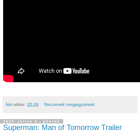
feki
ekkor:
20:26
Nincsenek megjegyzések:
2020. július 3., péntek
Superman: Man of Tomorrow Trailer