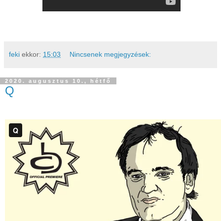
feki
ekkor:
15:03
Nincsenek megjegyzések:
2020. augusztus 10., hétfő
Q