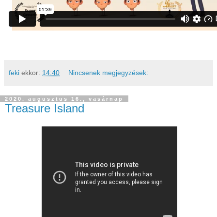
feki
ekkor:
14:40
Nincsenek megjegyzések:
2020. augusztus 16., vasárnap
Treasure Island