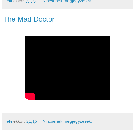
feki
ekkor:
21:27
Nincsenek megjegyzések:
The Mad Doctor
feki
ekkor:
21:15
Nincsenek megjegyzések: