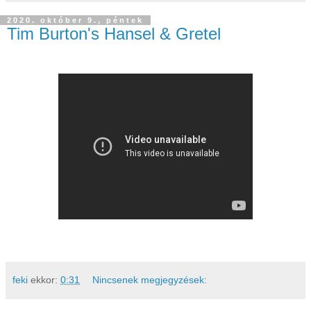
2020. október 9., péntek
Tim Burton's Hansel & Gretel
feki
ekkor:
0:31
Nincsenek megjegyzések: