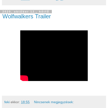
2020. október 12., hétfő
Wolfwalkers Trailer
feki
ekkor:
18:55
Nincsenek megjegyzések: