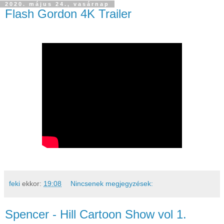
2020. május 24., vasárnap
Flash Gordon 4K Trailer
feki
ekkor:
19:08
Nincsenek megjegyzések:
Spencer - Hill Cartoon Show vol 1.