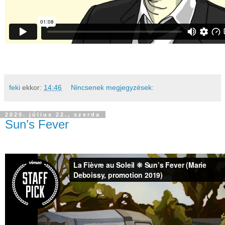
feki
ekkor:
14:46
Nincsenek megjegyzések:
2020. július 22., szerda
Sun’s Fever