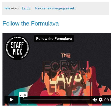
feki
ekkor:
17:59
Nincsenek megjegyzések:
Follow the Formulava