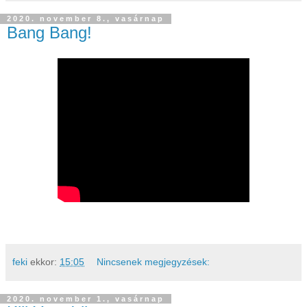
2020. november 8., vasárnap
Bang Bang!
feki
ekkor:
15:05
Nincsenek megjegyzések:
2020. november 1., vasárnap