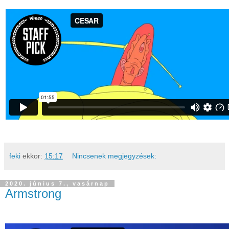
feki
ekkor:
15:17
Nincsenek megjegyzések:
2020. június 7., vasárnap
Armstrong