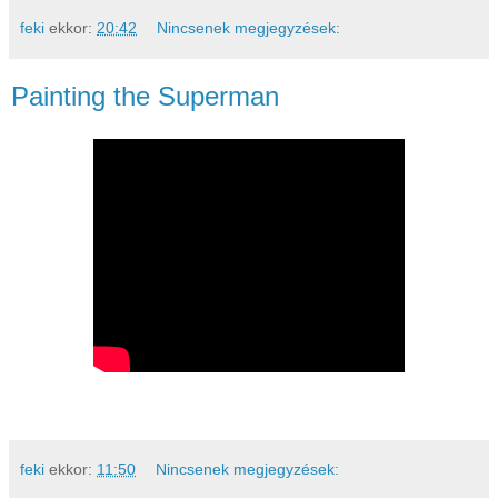
feki
ekkor:
20:42
Nincsenek megjegyzések:
Painting the Superman
feki
ekkor:
11:50
Nincsenek megjegyzések: