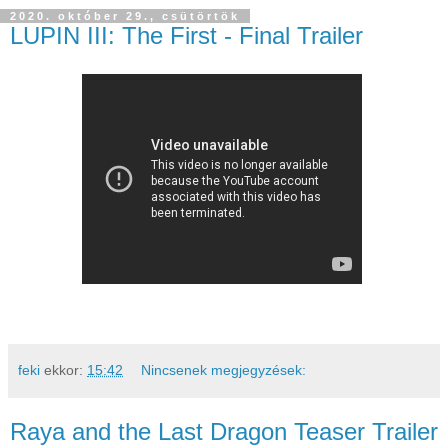
2020. október 29., csütörtök
LUPIN III: The First - Final Trailer
feki
ekkor:
15:42
Nincsenek megjegyzések:
Raya and the Last Dragon Teaser Trailer