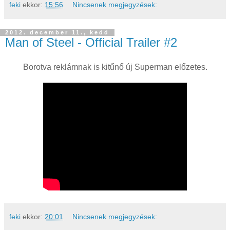
feki
ekkor:
15:56
Nincsenek megjegyzések:
2012. december 11., kedd
Man of Steel - Official Trailer #2
Borotva reklámnak is kitűnő új Superman előzetes.
feki
ekkor:
20:01
Nincsenek megjegyzések: