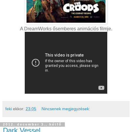
A DreamWorks ősemberes animációs filmje.
feki
ekkor:
23:05
Nincsenek megjegyzések:
2012. december 3., hétfő
Dark Vessel