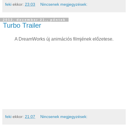
feki
ekkor:
23:03
Nincsenek megjegyzések:
2012. december 21., péntek
Turbo Trailer
A DreamWorks új animációs filmjének előzetese.
feki
ekkor:
21:07
Nincsenek megjegyzések: