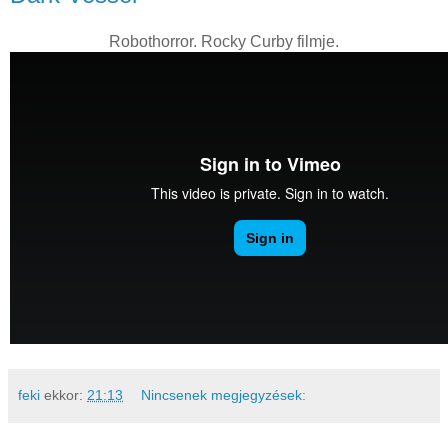
Robothorror. Rocky Curby filmje.
feki
ekkor:
21:13
Nincsenek megjegyzések: