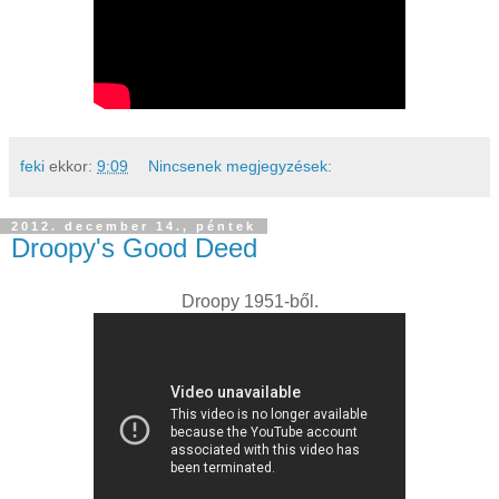
feki
ekkor:
9:09
Nincsenek megjegyzések:
2012. december 14., péntek
Droopy's Good Deed
Droopy 1951-ből.