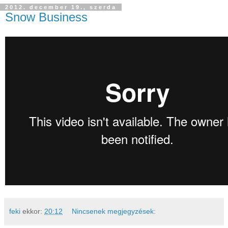
2012. december 19., szerda
Snow Business
feki
ekkor:
20:12
Nincsenek megjegyzések: