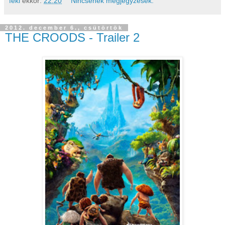
feki
ekkor:
22:20
Nincsenek megjegyzések:
2012. december 6., csütörtök
THE CROODS - Trailer 2