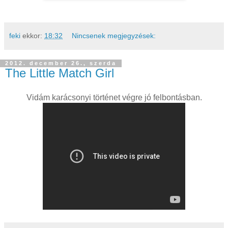
feki
ekkor:
18:32
Nincsenek megjegyzések:
2012. december 26., szerda
The Little Match Girl
Vidám karácsonyi történet végre jó felbontásban.