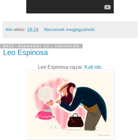
feki
ekkor:
18:24
Nincsenek megjegyzések:
2012. december 13., csütörtök
Leo Espinosa
Leo Espinosa rajzai.
Katt ide
.