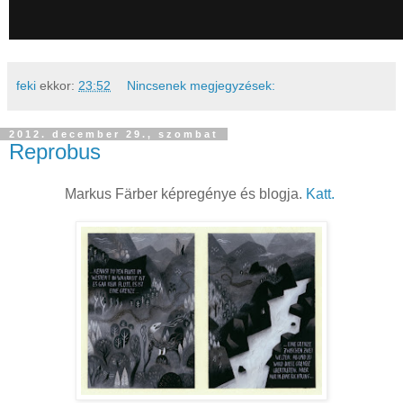
feki
ekkor:
23:52
Nincsenek megjegyzések:
2012. december 29., szombat
Reprobus
Markus Färber képregénye és blogja.
Katt.