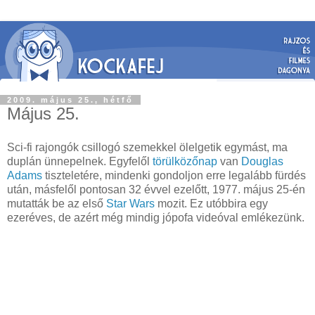
2009. május 25., hétfő
Május 25.
Sci-fi rajongók csillogó szemekkel ölelgetik egymást, ma
duplán ünnepelnek. Egyfelől
törülközőnap
van
Douglas
Adams
tiszteletére, mindenki gondoljon erre legalább fürdés
után, másfelől pontosan 32 évvel ezelőtt, 1977. május 25-én
mutatták be az első
Star Wars
mozit. Ez utóbbira egy
ezeréves, de azért még mindig jópofa videóval emlékezünk.