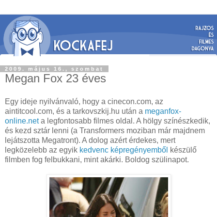
2009. május 16., szombat
Megan Fox 23 éves
Egy ideje nyilvánvaló, hogy a cinecon.com, az
aintitcool.com, és a tarkovszkij.hu után a
meganfox-
online.net
a legfontosabb filmes oldal. A hölgy színészkedik,
és kezd sztár lenni (a Transformers moziban már majdnem
lejátszotta Megatront). A dolog azért érdekes, mert
legközelebb az egyik
kedvenc képregényemből
készülő
filmben fog felbukkani, mint akárki. Boldog szülinapot.