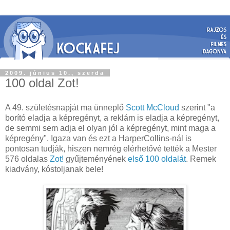
2009. június 10., szerda
100 oldal Zot!
A 49. születésnapját ma ünneplő
Scott McCloud
szerint "a
borító eladja a képregényt, a reklám is eladja a képregényt,
de semmi sem adja el olyan jól a képregényt, mint maga a
képregény". Igaza van és ezt a HarperCollins-nál is
pontosan tudják, hiszen nemrég elérhetővé tették a Mester
576 oldalas
Zot!
gyűjteményének
első 100 oldalát
. Remek
kiadvány, kóstoljanak bele!