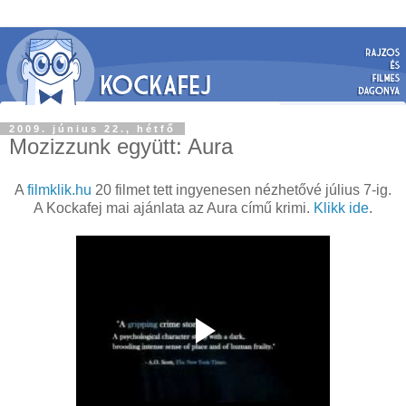
2009. június 22., hétfő
Mozizzunk együtt: Aura
A
filmklik.hu
20 filmet tett ingyenesen nézhetővé július 7-ig.
A Kockafej mai ajánlata az Aura című krimi.
Klikk ide
.