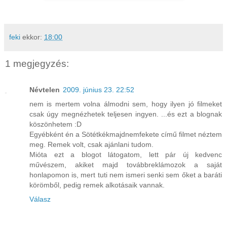
feki
ekkor:
18:00
1 megjegyzés:
Névtelen
2009. június 23. 22:52
nem is mertem volna álmodni sem, hogy ilyen jó filmeket
csak úgy megnézhetek teljesen ingyen. ...és ezt a blognak
köszönhetem :D
Egyébként én a Sötétkékmajdnemfekete című filmet néztem
meg. Remek volt, csak ajánlani tudom.
Mióta ezt a blogot látogatom, lett pár új kedvenc
művészem, akiket majd továbbreklámozok a saját
honlapomon is, mert tuti nem ismeri senki sem őket a baráti
körömből, pedig remek alkotásaik vannak.
Válasz