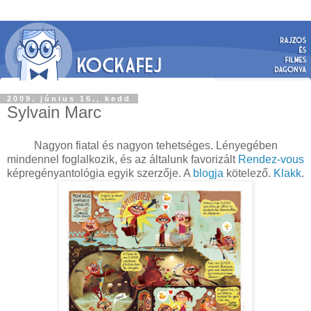
2009. június 16., kedd
Sylvain Marc
Nagyon fiatal és nagyon tehetséges. Lényegében
mindennel foglalkozik, és az általunk favorizált
Rendez-vous
képregényantológia egyik szerzője. A
blogja
kötelező.
Klakk
.