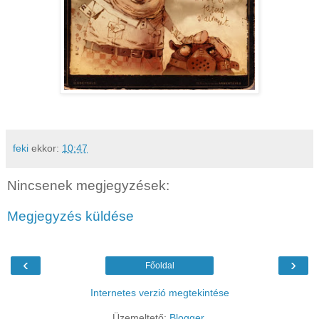
feki
ekkor:
10:47
Nincsenek megjegyzések:
Megjegyzés küldése
‹
›
Főoldal
Internetes verzió megtekintése
Üzemeltető:
Blogger
.