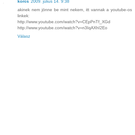
korcs
2009. július 14. 9:38
akinek nem jönne be mint nekem, itt vannak a youtube-os
linkek:
http://www.youtube.com/watch?v=CEpPnTf_XGd
http://www.youtube.com/watch?v=n3IqAXhI2Eo
Válasz