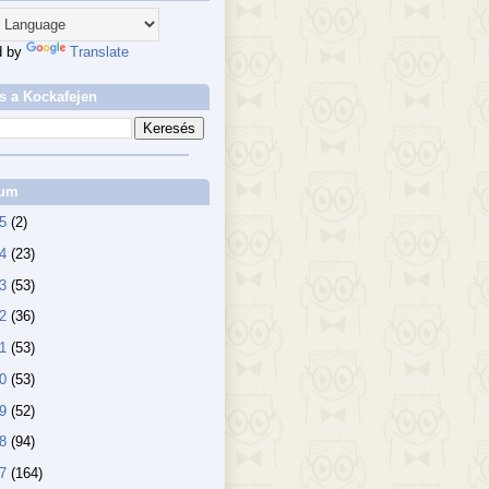
d by
Translate
s a Kockafejen
vum
25
(2)
24
(23)
23
(53)
22
(36)
21
(53)
20
(53)
19
(52)
18
(94)
17
(164)