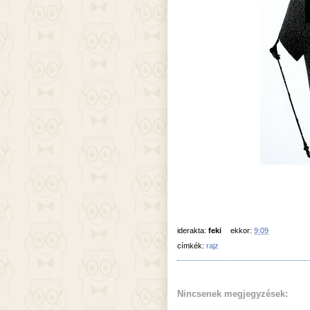
iderakta:
feki
ekkor:
9:09
címkék:
rajz
Nincsenek megjegyzések: