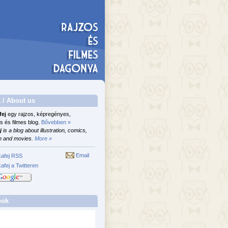
 / About us
fej
egy rajzos, képregényes,
s és filmes blog.
Bővebben »
j
is a blog about illustration, comics,
n and movies.
More »
Email
afej RSS
afej a Twitteren
ook