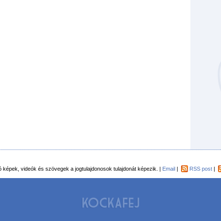
Kockaf
Gön
Fek
tó képek, videók és szövegek a jogtulajdonosok tulajdonát képezik. |
Email
|
RSS post
|