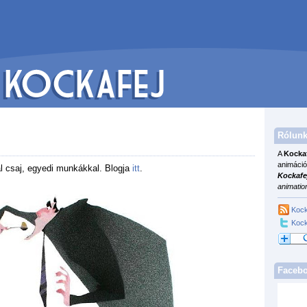
Rólunk
A
Kocka
animáció
al csaj, egyedi munkákkal. Blogja
itt
.
Kockafe
animatio
Kock
Kock
Faceb