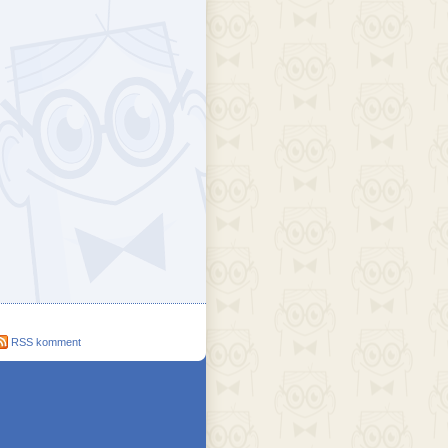
ejék
döcs blog
Szakik
ete blog
Vikinges
RSS komment