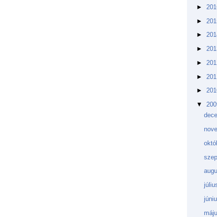
►
20
►
20
►
20
►
20
►
20
►
20
►
20
▼
20
dec
nov
októ
sze
aug
júli
júni
máj