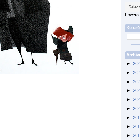
Powere
Keresé
Archí
►
20
►
20
►
20
►
20
►
20
►
20
►
20
►
20
►
20