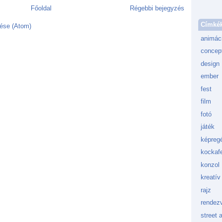
Főoldal
Régebbi bejegyzés
Címké
ése (Atom)
animác
concept
design
ember
fest
film
fotó
játék
képreg
kockafe
konzol
kreatív
rajz
rendez
street a