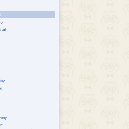
k
ió
 art
ény
j
vény
rt