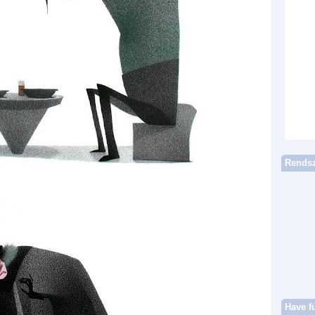
Rendsz
Have f