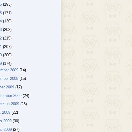
16
(193)
15
(171)
14
(136)
13
(202)
12
(215)
11
(207)
10
(200)
09
(174)
ember 2009
(14)
ember 2009
(15)
ber 2009
(17)
ptember 2009
(24)
usztus 2009
(25)
us 2009
(22)
us 2009
(30)
us 2009
(27)