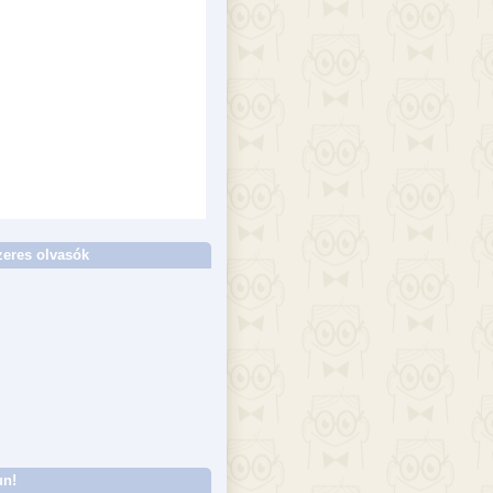
eres olvasók
un!