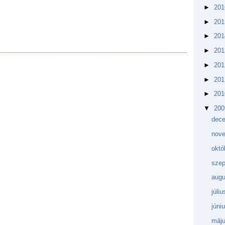
►
20
►
20
►
20
►
20
►
20
►
20
►
20
▼
20
dec
nov
októ
sze
aug
júli
júni
máj