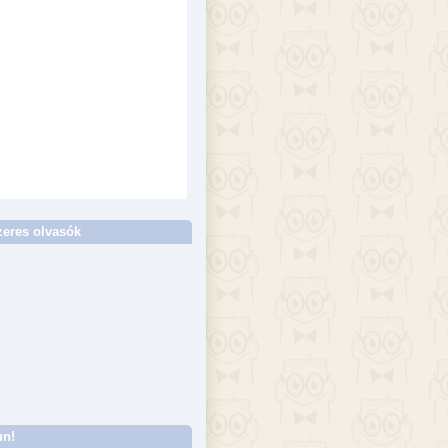
eres olvasók
un!