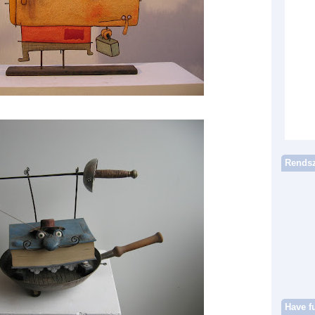
Rendsz
Have f