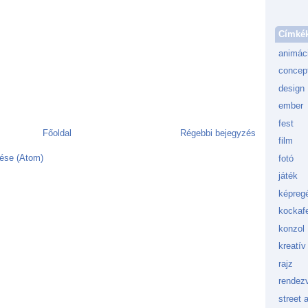
Címké
animác
concept
design
ember
fest
Főoldal
Régebbi bejegyzés
film
ése (Atom)
fotó
játék
képreg
kockafe
konzol
kreatív
rajz
rendez
street a