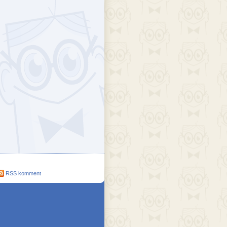
ejék
döcs blog
Szakik
ete blog
Vikinges
RSS komment