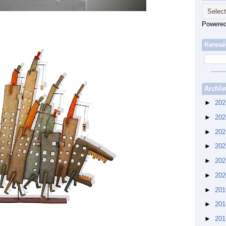
Powere
Keresé
Archí
►
20
►
20
►
20
►
20
►
20
►
20
►
20
►
20
►
20