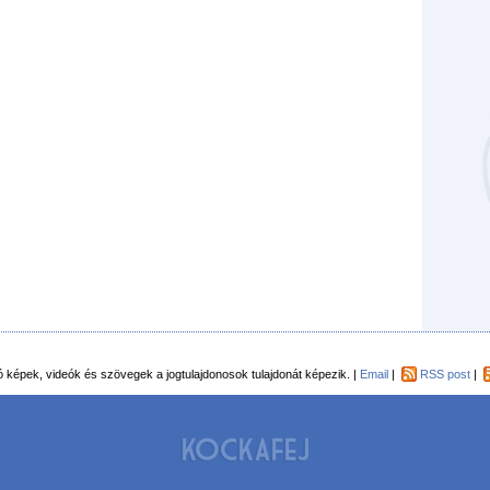
Kockaf
Gön
Fek
tó képek, videók és szövegek a jogtulajdonosok tulajdonát képezik. |
Email
|
RSS post
|