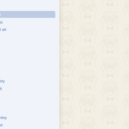
k
ió
 art
ény
j
vény
rt