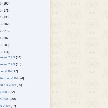
16
(193)
15
(171)
14
(136)
13
(202)
12
(215)
11
(207)
10
(200)
09
(174)
ember 2009
(14)
ember 2009
(15)
ber 2009
(17)
ptember 2009
(24)
usztus 2009
(25)
us 2009
(22)
us 2009
(30)
us 2009
(27)