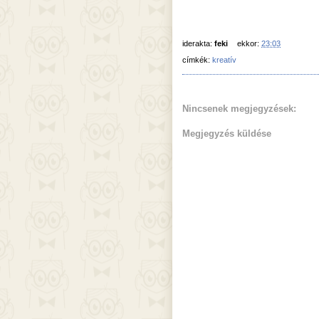
iderakta:
feki
ekkor:
23:03
címkék:
kreatív
Nincsenek megjegyzések:
Megjegyzés küldése