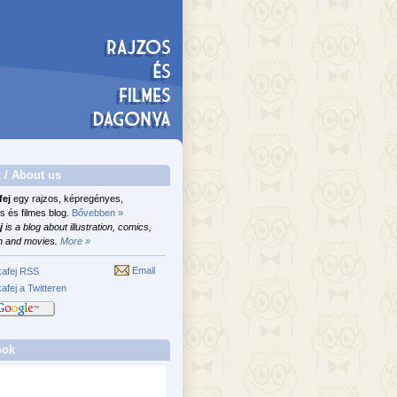
 / About us
fej
egy rajzos, képregényes,
s és filmes blog.
Bővebben »
j
is a blog about illustration, comics,
n and movies.
More »
Email
afej RSS
afej a Twitteren
ook