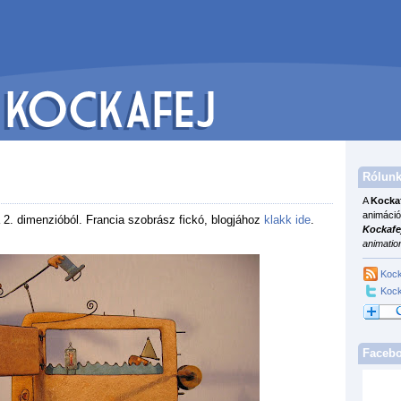
Rólunk
A
Kocka
animáció
a 2. dimenzióból. Francia szobrász fickó, blogjához
klakk ide
.
Kockafe
animatio
Kock
Kock
Faceb