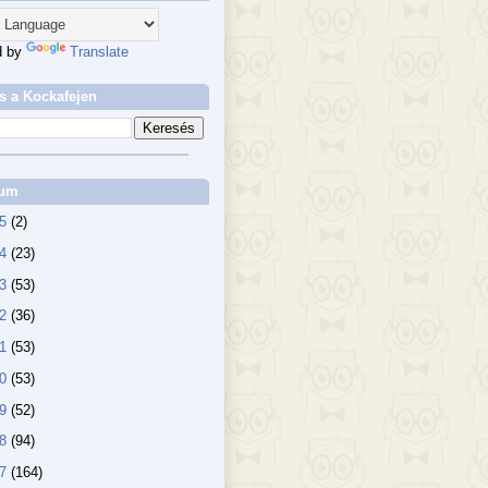
d by
Translate
s a Kockafejen
vum
25
(2)
24
(23)
23
(53)
22
(36)
21
(53)
20
(53)
19
(52)
18
(94)
17
(164)