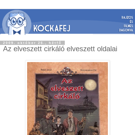
2009. október 26., hétfő
Az elveszett cirkáló elveszett oldalai