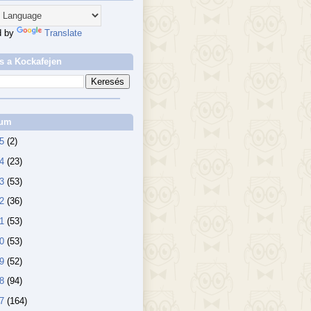
d by
Translate
s a Kockafejen
vum
25
(2)
24
(23)
23
(53)
22
(36)
21
(53)
20
(53)
19
(52)
18
(94)
17
(164)