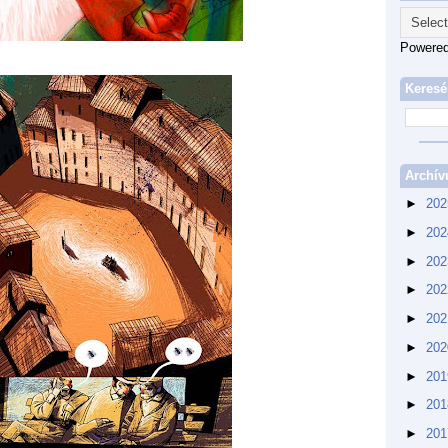
Powere
Keresé
Archí
►
20
►
20
►
20
►
20
►
20
►
20
►
20
►
20
►
20