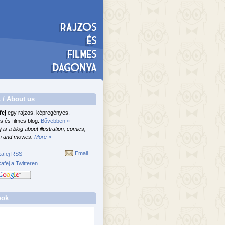
 / About us
fej
egy rajzos, képregényes,
s és filmes blog.
Bővebben »
j
is a blog about illustration, comics,
n and movies.
More »
Email
afej RSS
afej a Twitteren
ook