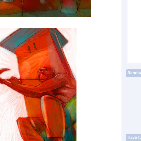
Rendsz
Have f