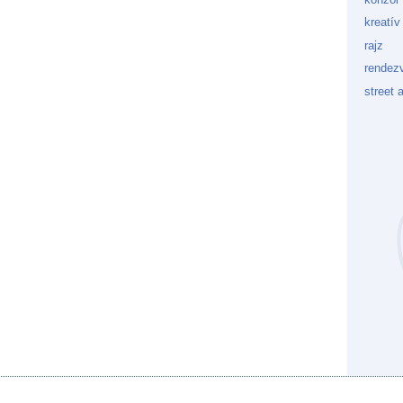
kreatív
rajz
rendez
street a
Kockaf
Gön
Fek