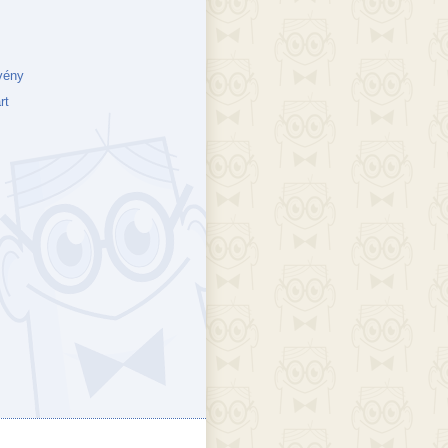
vény
rt
ejék
döcs blog
Szakik
ete blog
Vikinges