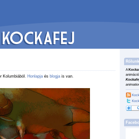
Rólunk
A
Kocka
animáció
tor Kolumbiából.
Honlapja
és
blogja
is van.
Kockafe
animatio
Kock
Kock
Faceb