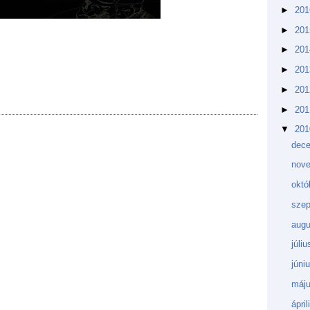
►
20
►
20
►
20
►
20
►
20
►
20
▼
20
dec
nov
októ
sze
aug
júli
júni
máj
ápri