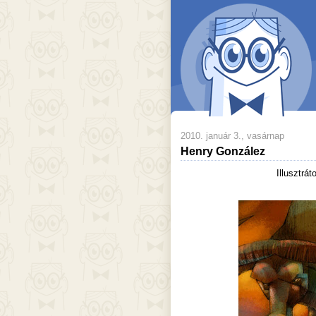
2010. január 3., vasárnap
Henry González
Illusztrá