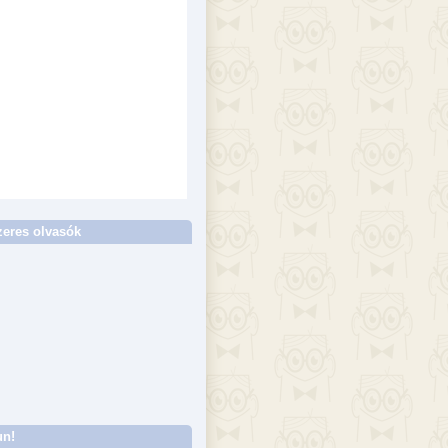
eres olvasók
un!