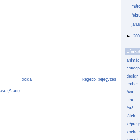
márc
febr
janu
►
20
Címké
animác
concept
design
Főoldal
Régebbi bejegyzés
ember
ése (Atom)
fest
film
fotó
játék
képreg
kockafe
konzol