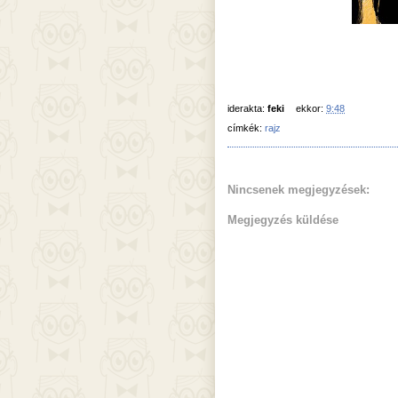
iderakta:
feki
ekkor:
9:48
címkék:
rajz
Nincsenek megjegyzések:
Megjegyzés küldése