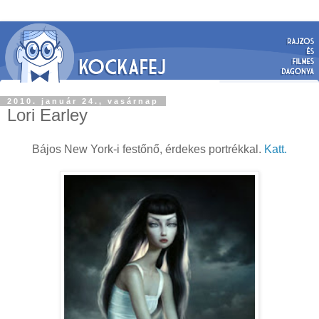
2010. január 24., vasárnap
Lori Earley
Bájos New York-i festőnő, érdekes portrékkal.
Katt.