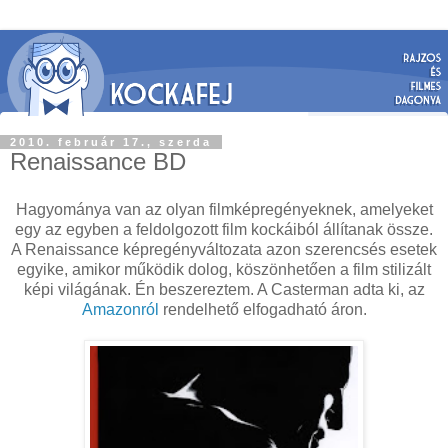
2010. február 17., szerda
Renaissance BD
Hagyománya van az olyan filmképregényeknek, amelyeket
egy az egyben a feldolgozott film kockáiból állítanak össze.
A Renaissance képregényváltozata azon szerencsés esetek
egyike, amikor működik dolog, köszönhetően a film stilizált
képi világának. Én beszereztem. A Casterman adta ki, az
Amazonról
rendelhető elfogadható áron.