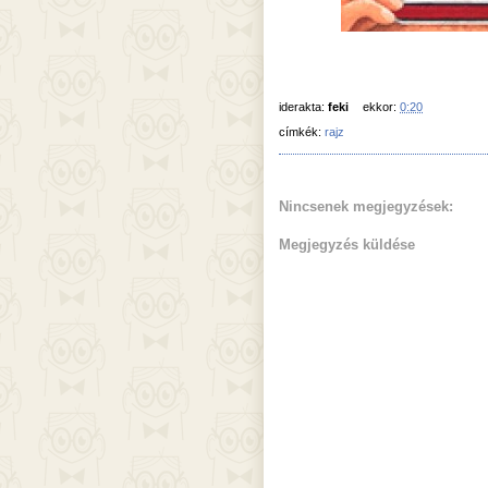
iderakta:
feki
ekkor:
0:20
címkék:
rajz
Nincsenek megjegyzések:
Megjegyzés küldése