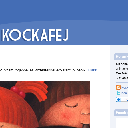
Rólunk
A
Kocka
animáció
or. Számítógéppel és vízfestékkel egyaránt jól bánik.
Klakk
.
Kockafe
animatio
Kock
Kock
Faceb