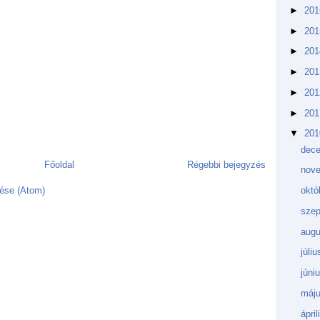
►
20
►
20
►
20
►
20
►
20
►
20
▼
20
dec
Főoldal
Régebbi bejegyzés
nov
ése (Atom)
októ
sze
aug
júli
júni
máj
ápri