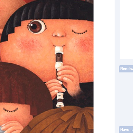
Rendsz
Have f