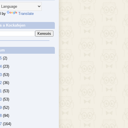
d by
Translate
s a Kockafejen
vum
25
(2)
24
(23)
23
(53)
22
(36)
21
(53)
20
(53)
19
(52)
18
(94)
17
(164)