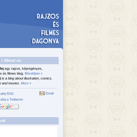
 / About us
fej
egy rajzos, képregényes,
s és filmes blog.
Bővebben »
j
is a blog about illustration, comics,
n and movies.
More »
Email
afej RSS
afej a Twitteren
ook