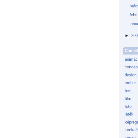
márc
febr
janu
►
20
Címké
animác
concept
design
ember
fest
film
fotó
játék
képreg
kockafe
konzol