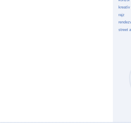
kreatív
rajz
rendez
street a
Kockaf
Gön
Fek