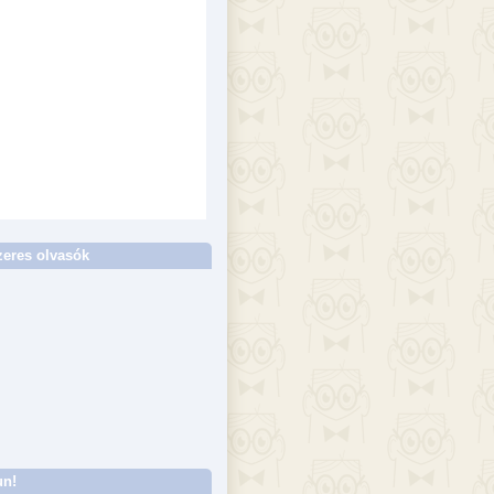
eres olvasók
un!