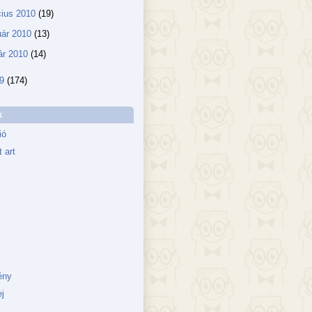
ius 2010
(19)
uár 2010
(13)
ár 2010
(14)
09
(174)
k
ió
 art
ény
j