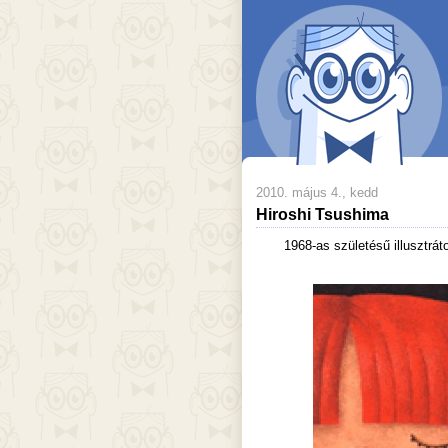
2010. május 4., kedd
Hiroshi Tsushima
1968-as születésű illusztrát