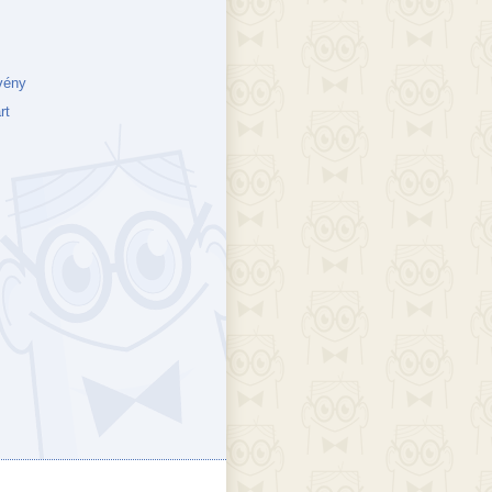
vény
rt
ejék
döcs blog
Szakik
ete blog
Vikinges