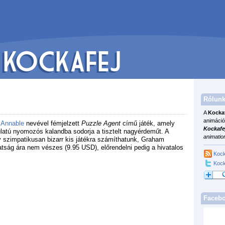
Rólunk
A
Kocka
animáció
Annable
nevével fémjelzett
Puzzle Agent
című játék, amely
Kockafe
atú nyomozós kalandba sodorja a tisztelt nagyérdeműt. A
animatio
y szimpatikusan bizarr kis játékra számíthatunk, Graham
tság ára nem vészes (9.95 USD), előrendelni pedig a hivatalos
Kock
Kock
Faceb