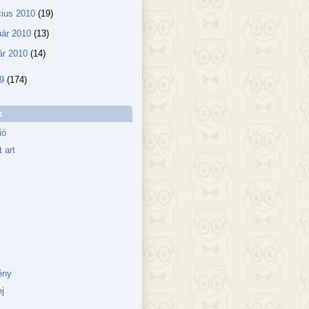
ius 2010
(19)
uár 2010
(13)
ár 2010
(14)
09
(174)
k
ió
 art
ény
j