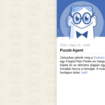
2010. május 11., kedd
Puzzle Agent
Júniusban jelenik meg a
Graham 
egy Fargós/Twin Peaks-es hangul
képek és az előzetes alapján eg
Annable hozza a formáját. A mula
honlapon lehet:
katt!