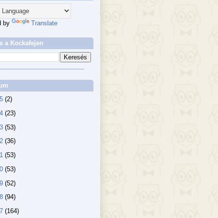
d by
Translate
s a Kockafejen
vum
25
(2)
24
(23)
23
(53)
22
(36)
21
(53)
20
(53)
19
(52)
18
(94)
17
(164)