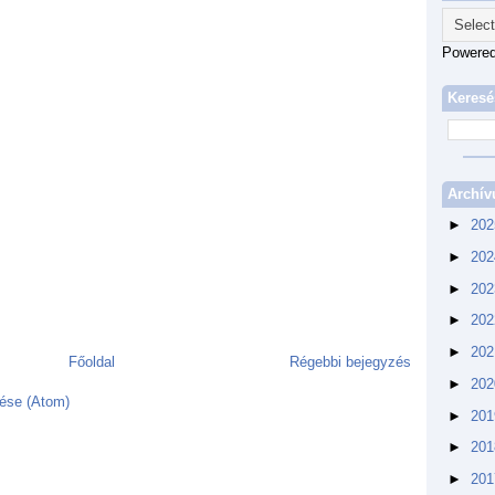
Powere
Keresé
Archí
►
20
►
20
►
20
►
20
►
20
Főoldal
Régebbi bejegyzés
►
20
ése (Atom)
►
20
►
20
►
20