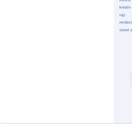
kreatív
rajz
rendez
street a
Kockaf
Gön
Fek