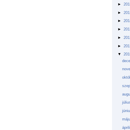
►
20
►
20
►
20
►
20
►
20
►
20
▼
20
dec
nov
októ
sze
aug
júli
júni
máj
ápri