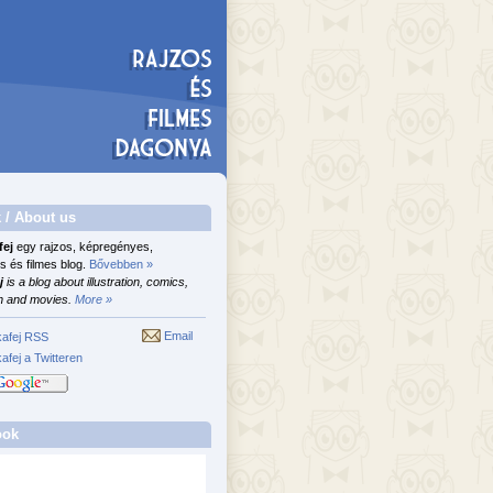
 / About us
fej
egy rajzos, képregényes,
s és filmes blog.
Bővebben »
j
is a blog about illustration, comics,
n and movies.
More »
Email
afej RSS
afej a Twitteren
ook