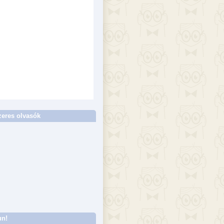
eres olvasók
un!