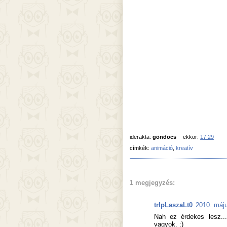
iderakta:
göndöcs
ekkor:
17:29
címkék:
animáció
,
kreatív
1 megjegyzés:
trlpLaszaLt0
2010. máju
Nah ez érdekes lesz...
vagyok. :)