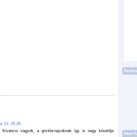
Rendsz
s 13. 20:28
 Kíváncsi vagyok, a grickle-rajzoknak így is nagy követője
Have f