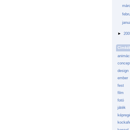
márc
febr
janu
►
20
Címké
animác
concept
design
ember
fest
film
fotó
játék
képreg
kockafe
konzol