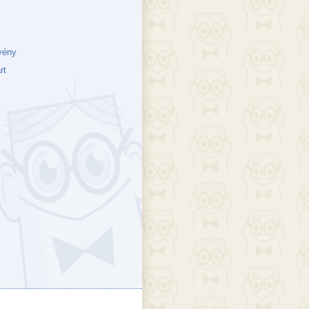
vény
rt
ejék
döcs blog
Szakik
ete blog
Vikinges