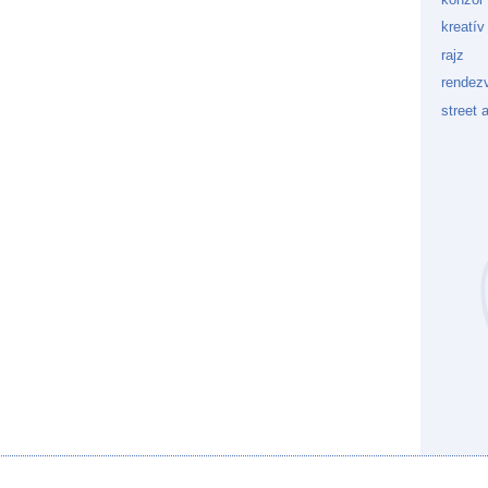
kreatív
rajz
rendez
street a
Kockaf
Gön
Fek