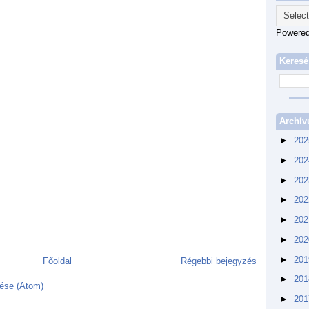
Powere
Keresé
Archí
►
20
►
20
►
20
►
20
►
20
►
20
►
20
Főoldal
Régebbi bejegyzés
►
20
ése (Atom)
►
20