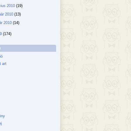
ius 2010
(19)
uár 2010
(13)
ár 2010
(14)
09
(174)
k
ió
 art
ény
j