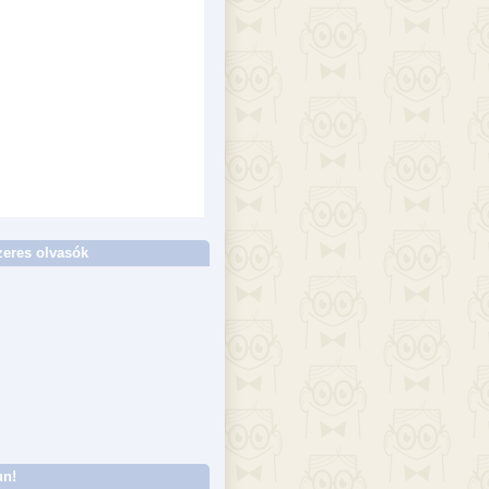
eres olvasók
un!