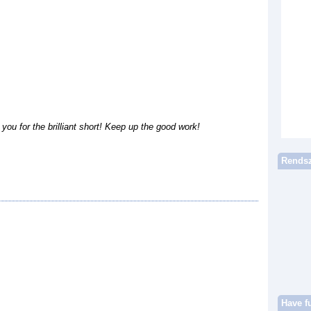
 you for the brilliant short! Keep up the good work!
Rendsz
Have f