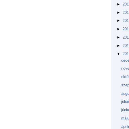
►
20
►
20
►
20
►
20
►
20
►
20
▼
20
dec
nov
októ
sze
aug
júli
júni
máj
ápri