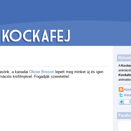
Rólunk
A
Kocka
animáció
asónk, a kanadai
Olivier Brisson
lepett meg minket új és igen
Kockafe
ációs kisfilmjével. Fogadják szeretettel:
animatio
Kock
Kock
Faceb