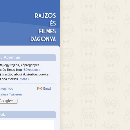
 / About us
fej
egy rajzos, képregényes,
s és filmes blog.
Bővebben »
j
is a blog about illustration, comics,
n and movies.
More »
Email
afej RSS
afej a Twitteren
ook