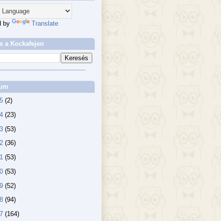
d by
Translate
s a Kockafejen
vum
25
(2)
24
(23)
23
(53)
22
(36)
21
(53)
20
(53)
19
(52)
18
(94)
17
(164)