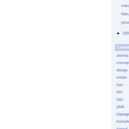
márc
febr
janu
►
20
Címké
animác
concept
design
ember
fest
film
fotó
játék
képreg
kockafe
konzol