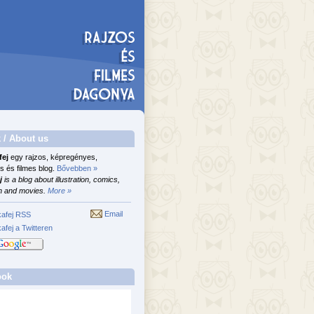
 / About us
fej
egy rajzos, képregényes,
s és filmes blog.
Bővebben »
j
is a blog about illustration, comics,
n and movies.
More »
Email
afej RSS
afej a Twitteren
ook