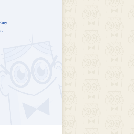
vény
rt
ejék
döcs blog
Szakik
ete blog
Vikinges