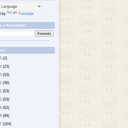
d by
Translate
s a Kockafejen
vum
25
(2)
24
(23)
23
(53)
22
(36)
21
(53)
20
(53)
19
(52)
18
(94)
17
(164)