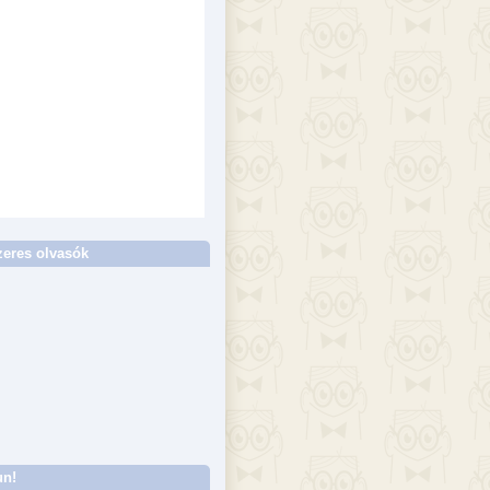
eres olvasók
un!