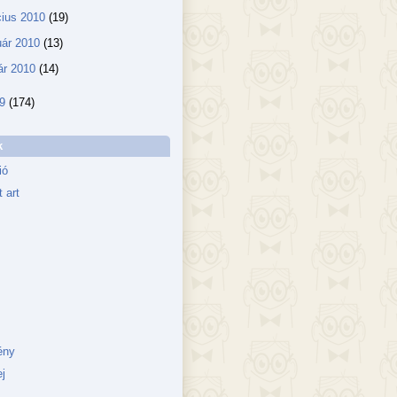
ius 2010
(19)
uár 2010
(13)
ár 2010
(14)
09
(174)
k
ió
 art
ény
j