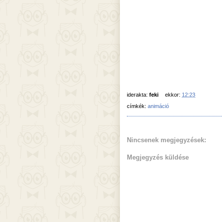
iderakta:
feki
ekkor:
12:23
címkék:
animáció
Nincsenek megjegyzések:
Megjegyzés küldése