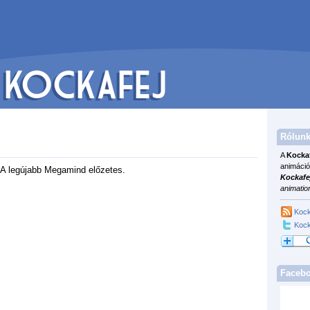
Rólunk
A
Kocka
animáció
A legújabb Megamind előzetes.
Kockafe
animatio
Kock
Kock
Faceb