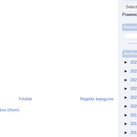
Powere
Keresé
Archí
►
20
►
20
►
20
►
20
►
20
Főoldal
Régebbi bejegyzés
►
20
ése (Atom)
►
20
►
20
►
20