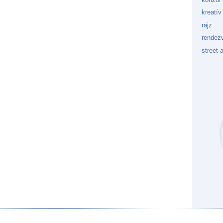
kreatív
rajz
rendez
street a
Kockaf
Gön
Fek