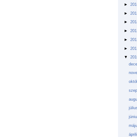
►
20
►
20
►
20
►
20
►
20
►
20
▼
20
dec
nov
októ
sze
aug
júli
júni
máj
ápri