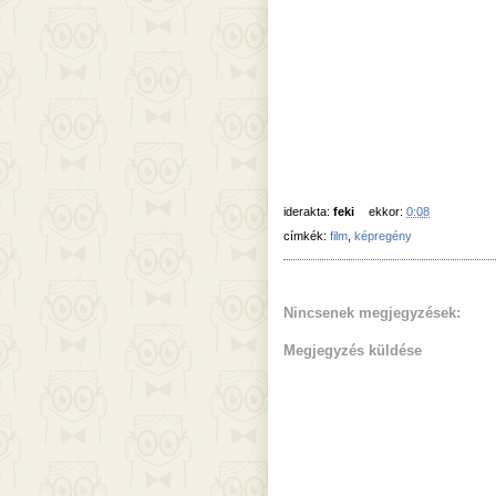
iderakta:
feki
ekkor:
0:08
címkék:
film
,
képregény
Nincsenek megjegyzések:
Megjegyzés küldése