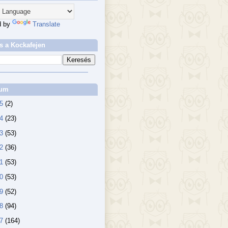
d by
Translate
s a Kockafejen
vum
25
(2)
24
(23)
23
(53)
22
(36)
21
(53)
20
(53)
19
(52)
18
(94)
17
(164)