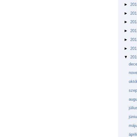
►
20
►
20
►
20
►
20
►
20
►
20
▼
20
dec
nov
októ
sze
aug
júli
júni
máj
ápri