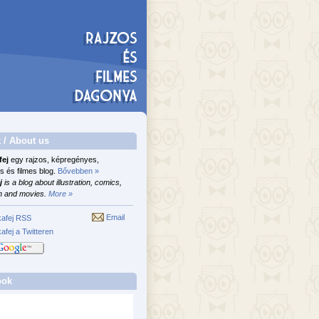
 / About us
fej
egy rajzos, képregényes,
s és filmes blog.
Bővebben »
j
is a blog about illustration, comics,
n and movies.
More »
Email
afej RSS
afej a Twitteren
ook