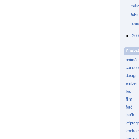
márc
febr
janu
►
20
Címké
animác
concept
design
ember
fest
film
fotó
játék
képreg
kockafe
konzol