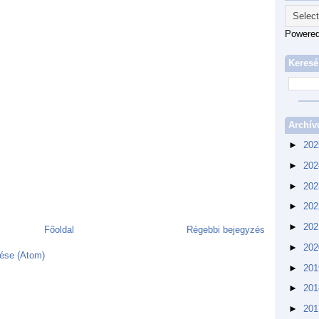
Powere
Keresé
Archí
►
20
►
20
►
20
►
20
►
20
Főoldal
Régebbi bejegyzés
►
20
ése (Atom)
►
20
►
20
►
20