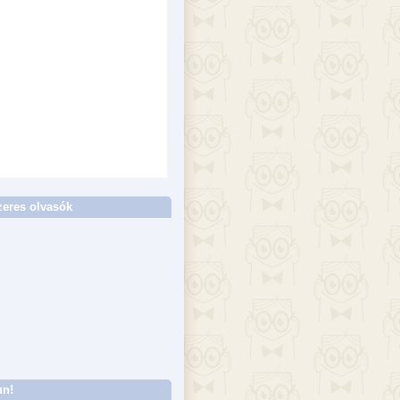
eres olvasók
un!