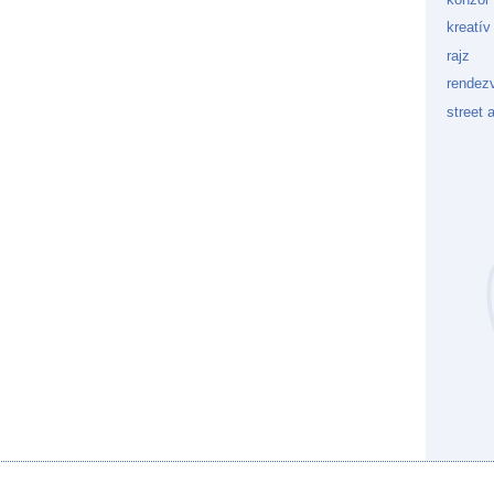
kreatív
rajz
rendez
street a
Kockaf
Gön
Fek