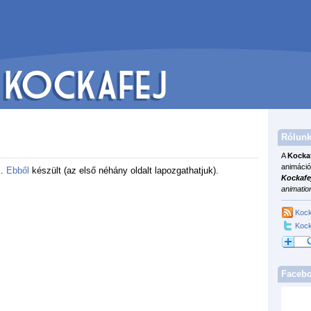
Rólunk
A
Kocka
animáció
m
.
Ebből
készült (az első néhány oldalt lapozgathatjuk).
Kockafe
animatio
Kock
Kock
Faceb