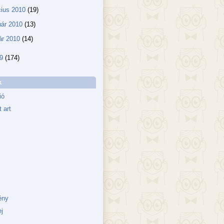
ius 2010
(19)
uár 2010
(13)
ár 2010
(14)
09
(174)
k
ió
 art
ény
j