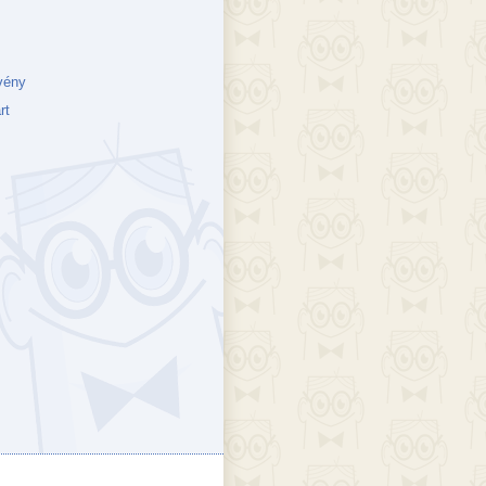
vény
rt
ejék
döcs blog
Szakik
ete blog
Vikinges