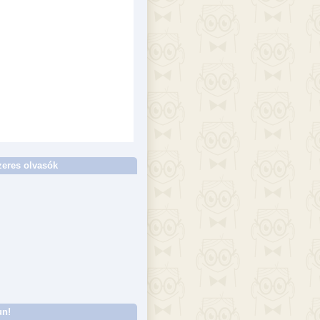
eres olvasók
un!