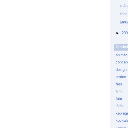
márc
febr
janu
►
20
Címké
animác
concept
design
ember
fest
film
fotó
játék
képreg
kockafe
konzol