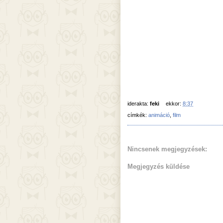
iderakta:
feki
ekkor:
8:37
címkék:
animáció
,
film
Nincsenek megjegyzések:
Megjegyzés küldése