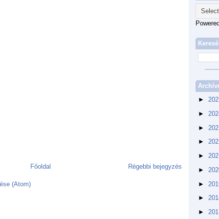
Powere
Keresé
Archí
►
20
►
20
►
20
►
20
►
20
Főoldal
Régebbi bejegyzés
►
20
►
20
ése (Atom)
►
20
►
20