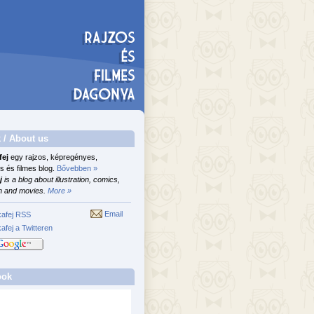
 / About us
fej
egy rajzos, képregényes,
s és filmes blog.
Bővebben »
j
is a blog about illustration, comics,
n and movies.
More »
Email
afej RSS
afej a Twitteren
ook