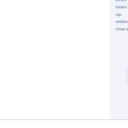
kreatív
rajz
rendez
street a
Kockaf
Gön
Fek