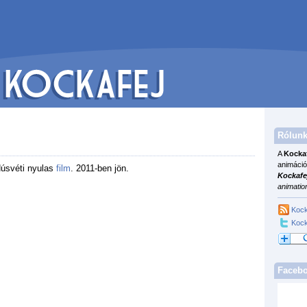
Rólunk
A
Kocka
animáció
úsvéti nyulas
film
. 2011-ben jön.
Kockafe
animatio
Kock
Kock
Faceb