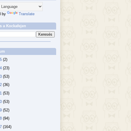
d by
Translate
s a Kockafejen
vum
25
(2)
24
(23)
23
(53)
22
(36)
21
(53)
20
(53)
19
(52)
18
(94)
17
(164)