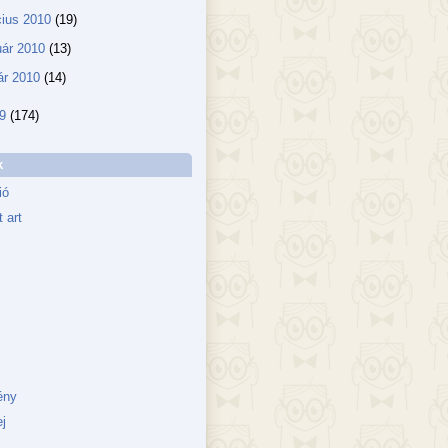
ius 2010
(19)
uár 2010
(13)
ár 2010
(14)
09
(174)
k
ió
 art
ény
j