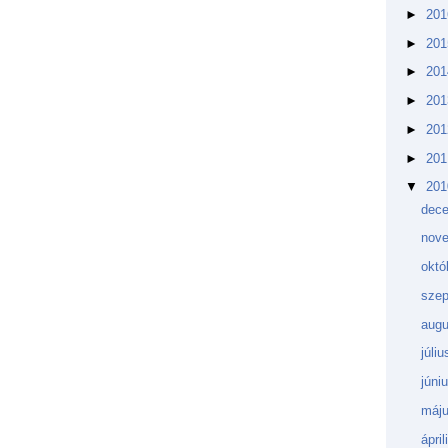
►
20
►
20
►
20
►
20
►
20
►
20
▼
20
dec
nov
októ
sze
aug
júli
júni
máj
ápri