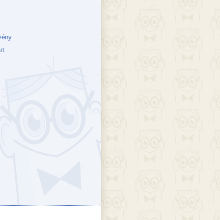
vény
rt
ejék
döcs blog
Szakik
ete blog
Vikinges