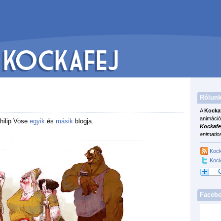
Rólunk
A
Kocka
animáció
hilip Vose
egyik
és
másik
blogja.
Kockafe
animatio
Kock
Kock
Faceb