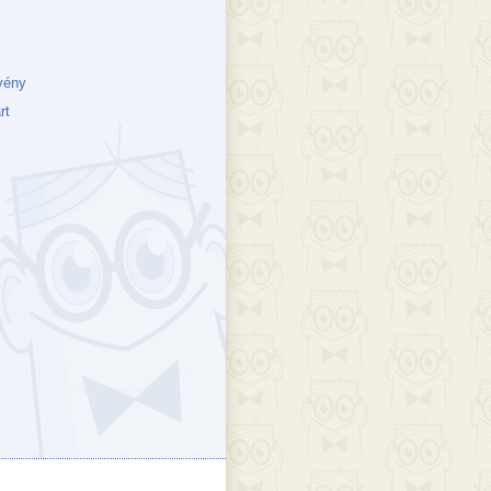
vény
rt
ejék
döcs blog
Szakik
ete blog
Vikinges