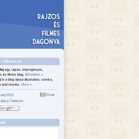
 / About us
fej
egy rajzos, képregényes,
s és filmes blog.
Bővebben »
j
is a blog about illustration, comics,
n and movies.
More »
Email
afej RSS
afej a Twitteren
ook