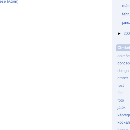
ése (Atom)
márc
febr
janu
►
20
Címké
animác
concept
design
ember
fest
film
fotó
játék
képreg
kockafe
konzol