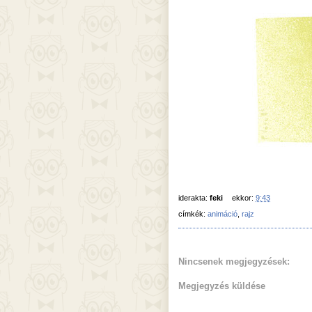
iderakta:
feki
ekkor:
9:43
címkék:
animáció
,
rajz
Nincsenek megjegyzések:
Megjegyzés küldése