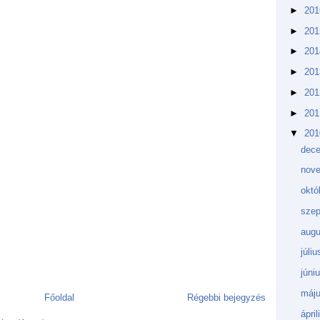
►
20
►
20
►
20
►
20
►
20
►
20
▼
20
dec
nov
októ
sze
aug
júli
júni
máj
Főoldal
Régebbi bejegyzés
ápri