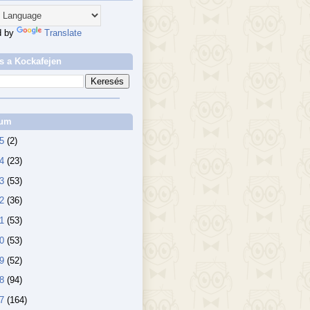
d by
Translate
s a Kockafejen
vum
25
(2)
24
(23)
23
(53)
22
(36)
21
(53)
20
(53)
19
(52)
18
(94)
17
(164)