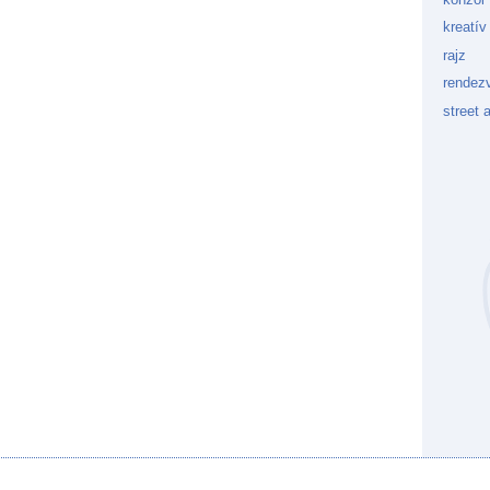
kreatív
rajz
rendez
street a
Kockaf
Gön
Fek