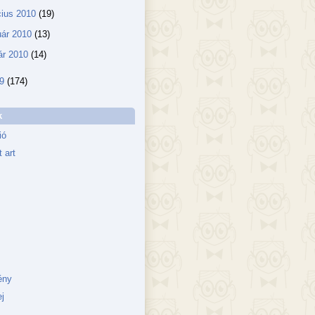
ius 2010
(19)
uár 2010
(13)
ár 2010
(14)
09
(174)
k
ió
 art
ény
j