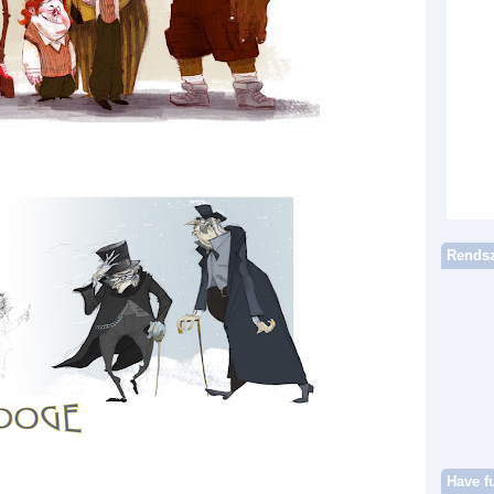
Rendsz
Have f