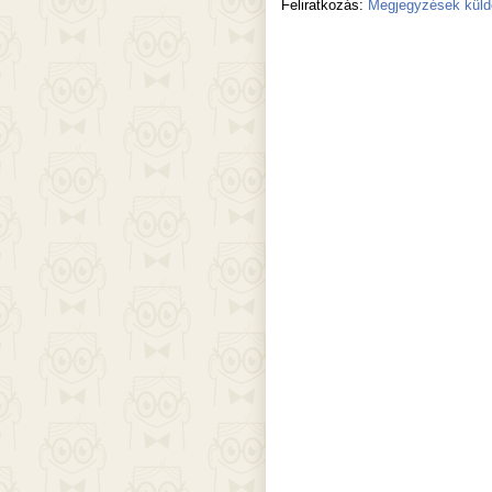
Feliratkozás:
Megjegyzések küld