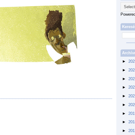
Powere
Keresé
Archí
►
20
►
20
►
20
►
20
►
20
►
20
►
20
►
20
►
20