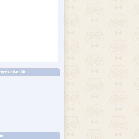
eres olvasók
un!