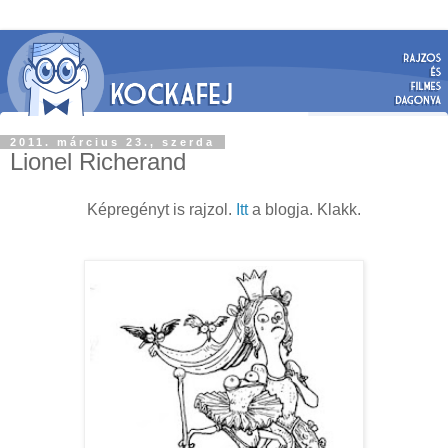
2011. március 23., szerda
Lionel Richerand
Képregényt is rajzol.
Itt
a blogja. Klakk.