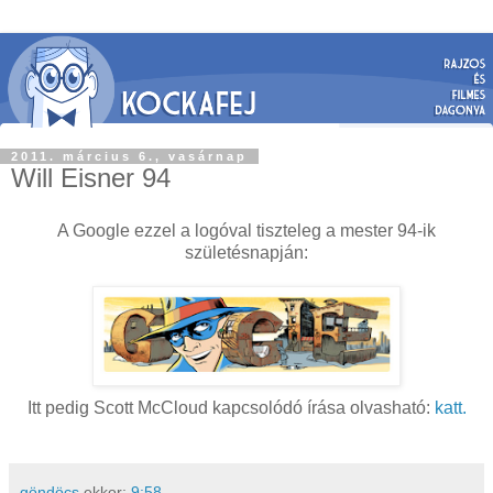
2011. március 6., vasárnap
Will Eisner 94
A Google ezzel a logóval tiszteleg a mester 94-ik
születésnapján:
Itt pedig Scott McCloud kapcsolódó írása olvasható:
katt.
göndöcs
ekkor:
9:58