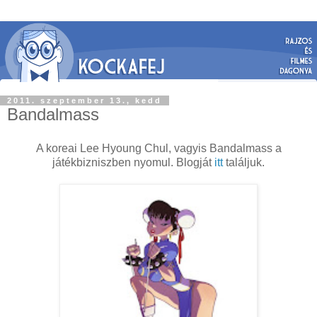
2011. szeptember 13., kedd
Bandalmass
A koreai Lee Hyoung Chul, vagyis Bandalmass a
játékbizniszben nyomul. Blogját
itt
találjuk.