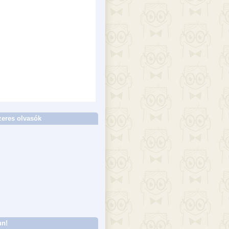
eres olvasók
un!