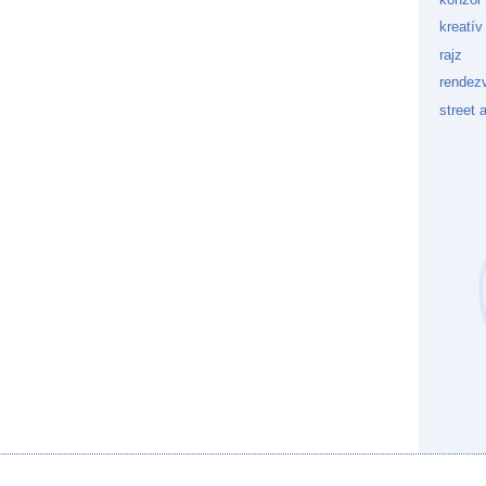
kreatív
rajz
rendez
street a
Kockaf
Gön
Fek