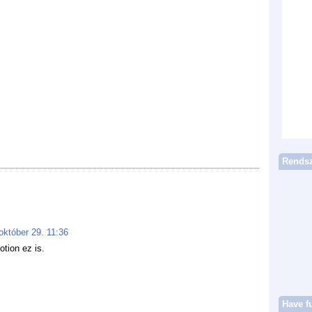
Rendsz
október 29. 11:36
tion ez is.
Have f