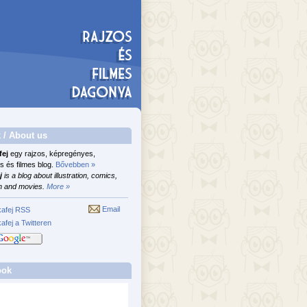
 / About us
fej
egy rajzos, képregényes,
s és filmes blog.
Bővebben »
j
is a blog about illustration, comics,
n and movies.
More »
Email
afej RSS
afej a Twitteren
ook