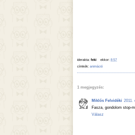
iderakta:
feki
ekkor:
8:57
címkék:
animáció
1 megjegyzés:
Miklós Felvidéki
2011. 
Fasza, gondolom stop-mo
Válasz