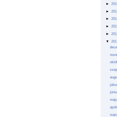
►
20
►
20
►
20
►
20
►
20
▼
20
dec
nov
októ
sze
augu
júli
júni
máj
ápri
márc