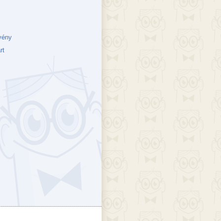
vény
rt
ejék
döcs blog
Szakik
ete blog
Vikinges