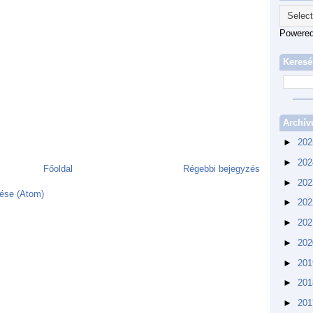
Powere
Keresé
Archí
►
20
►
20
Főoldal
Régebbi bejegyzés
►
20
ése (Atom)
►
20
►
20
►
20
►
20
►
20
►
20