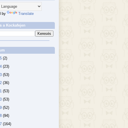
d by
Translate
s a Kockafejen
vum
25
(2)
24
(23)
23
(53)
22
(36)
21
(53)
20
(53)
19
(52)
18
(94)
17
(164)