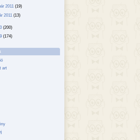
uár 2011
(19)
ár 2011
(13)
10
(200)
09
(174)
k
ió
 art
ény
j