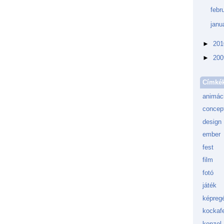
febr
janu
►
20
►
20
Címké
animác
concept
design
ember
fest
film
fotó
játék
képreg
kockafe
konzol