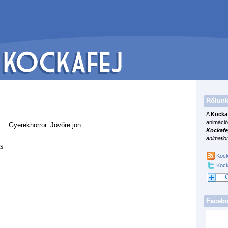
Rólunk
A
Kocka
animáció
Gyerekhorror. Jövőre jön.
Kockafe
animatio
Kock
Kock
Faceb