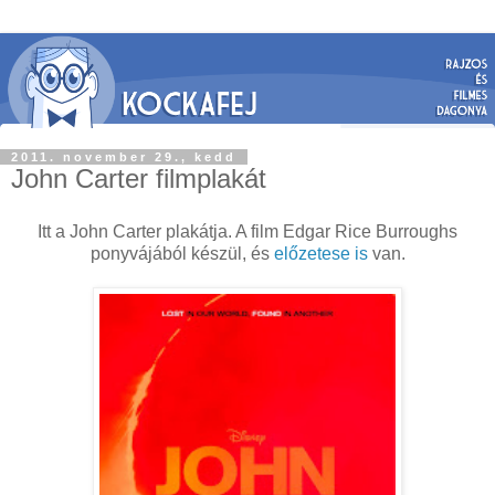
2011. november 29., kedd
John Carter filmplakát
Itt a John Carter plakátja. A film Edgar Rice Burroughs
ponyvájából készül, és
előzetese is
van.