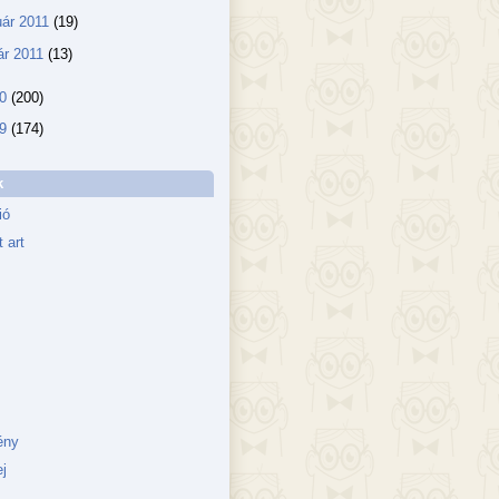
uár 2011
(19)
ár 2011
(13)
10
(200)
09
(174)
k
ió
 art
ény
j