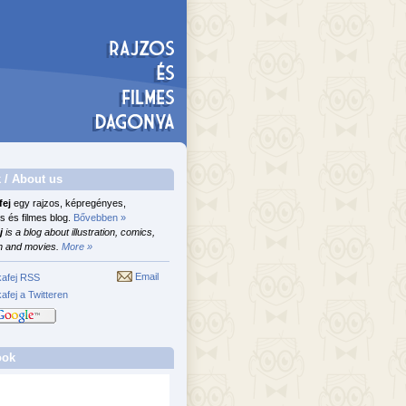
 / About us
fej
egy rajzos, képregényes,
s és filmes blog.
Bővebben »
j
is a blog about illustration, comics,
n and movies.
More »
Email
afej RSS
afej a Twitteren
ook