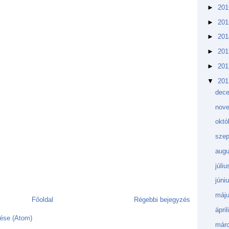
►
20
►
20
►
20
►
20
►
20
▼
20
dec
nov
októ
sze
augu
júli
júni
máj
Főoldal
Régebbi bejegyzés
ápri
ése (Atom)
márc