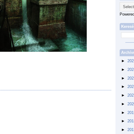
Powere
Keresé
Archí
►
20
►
20
►
20
►
20
►
20
►
20
►
20
►
20
►
20