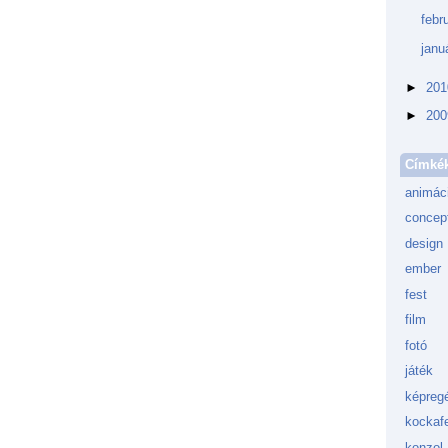
febr
janu
►
20
►
20
Címké
animác
concept
design
ember
fest
film
fotó
játék
képreg
kockafe
konzol