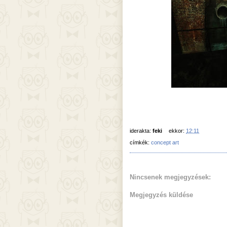
iderakta:
feki
ekkor:
12:11
címkék:
concept art
Nincsenek megjegyzések:
Megjegyzés küldése