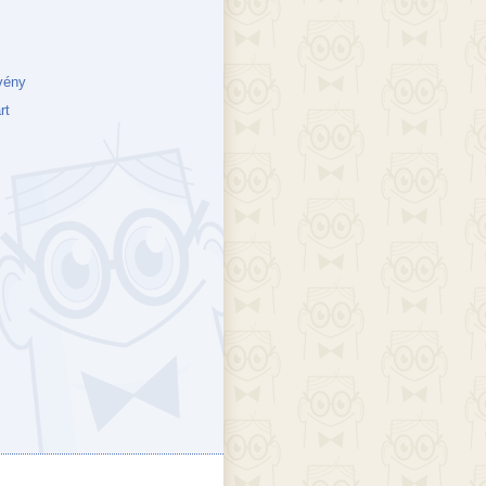
vény
rt
ejék
döcs blog
Szakik
ete blog
Vikinges