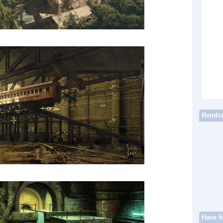
Rendsz
Have f