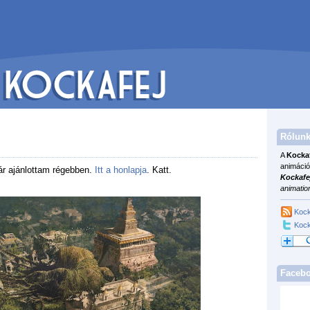
Rólunk
A
Kocka
animáció
ár ajánlottam régebben.
Itt a honlapja
. Katt.
Kockafe
animatio
Kock
Kock
Faceb