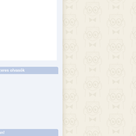
eres olvasók
un!