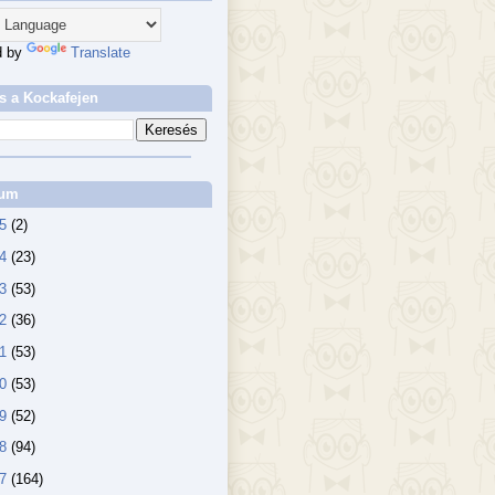
d by
Translate
s a Kockafejen
vum
25
(2)
24
(23)
23
(53)
22
(36)
21
(53)
20
(53)
19
(52)
18
(94)
17
(164)