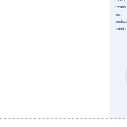
kreatív
rajz
rendez
street a
Kockaf
Gön
Fek