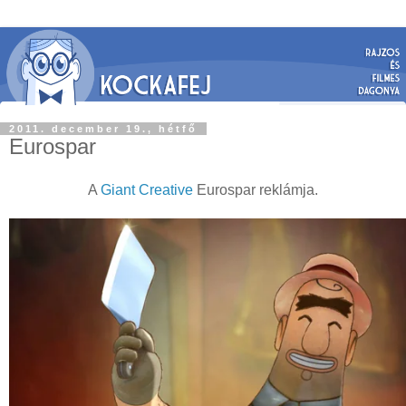
2011. december 19., hétfő
Eurospar
A
Giant Creative
Eurospar reklámja.