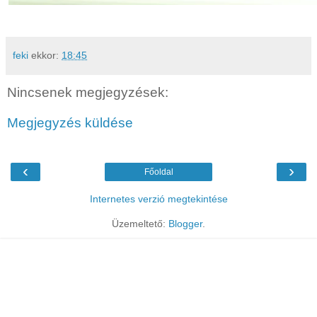
feki
ekkor:
18:45
Nincsenek megjegyzések:
Megjegyzés küldése
‹
›
Főoldal
Internetes verzió megtekintése
Üzemeltető:
Blogger
.