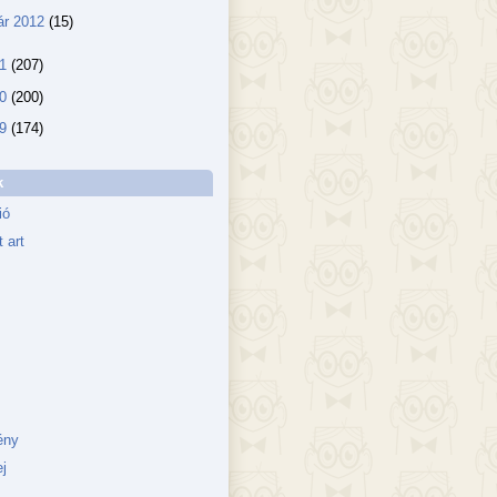
ár 2012
(15)
11
(207)
10
(200)
09
(174)
k
ió
 art
ény
j