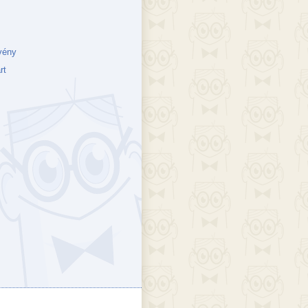
vény
rt
ejék
döcs blog
Szakik
ete blog
Vikinges