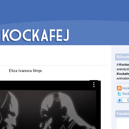
Rólunk
A
Kocka
animáció
Eliza Ivanova filmje.
Kockafe
animatio
Kock
Kock
Faceb