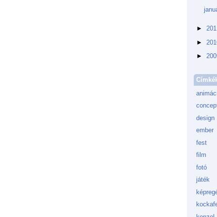
janu
►
20
►
20
►
20
Címké
animác
concept
design
ember
fest
film
fotó
játék
képreg
kockafe
konzol