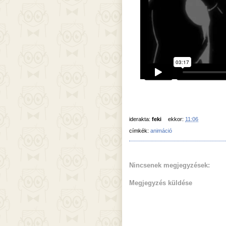
iderakta:
feki
ekkor:
11:06
címkék:
animáció
Nincsenek megjegyzések:
Megjegyzés küldése