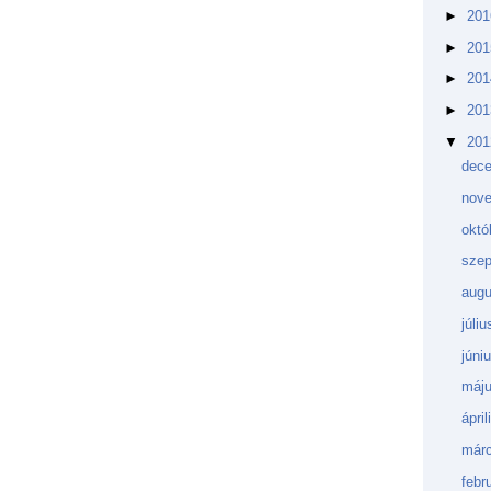
►
20
►
20
►
20
►
20
▼
20
dec
nov
októ
sze
aug
júli
júni
máj
ápri
márc
febr