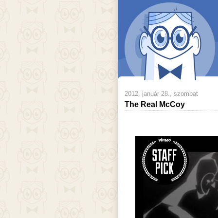
2012. január 28., szombat
The Real McCoy