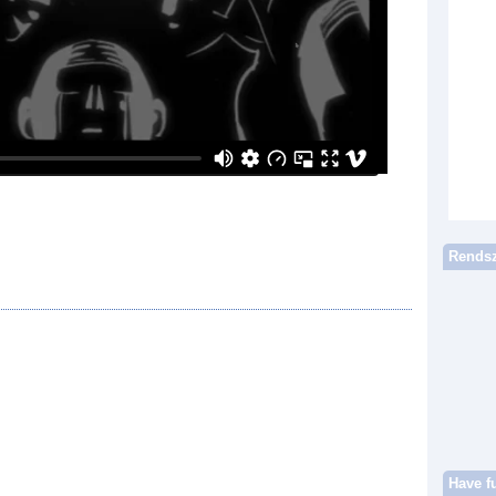
Rendsz
Have f