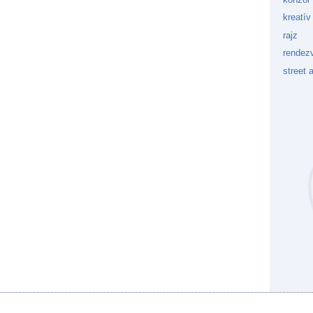
kreatív
rajz
rendez
street a
Kockaf
Gön
Fek