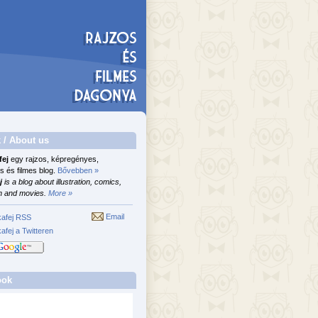
 / About us
fej
egy rajzos, képregényes,
s és filmes blog.
Bővebben »
j
is a blog about illustration, comics,
n and movies.
More »
Email
afej RSS
afej a Twitteren
ook