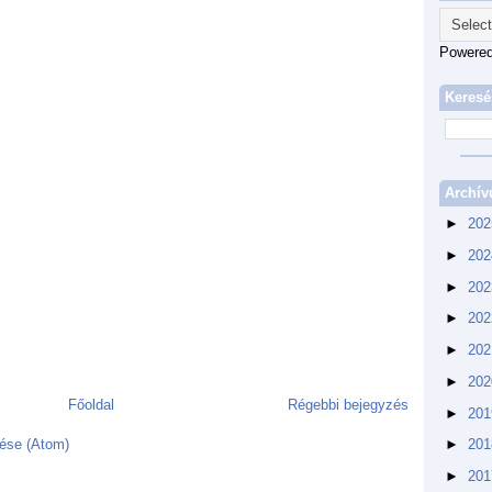
Powere
Keresé
Archí
►
20
►
20
►
20
►
20
►
20
►
20
Főoldal
Régebbi bejegyzés
►
20
ése (Atom)
►
20
►
20