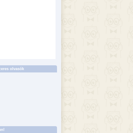
eres olvasók
un!