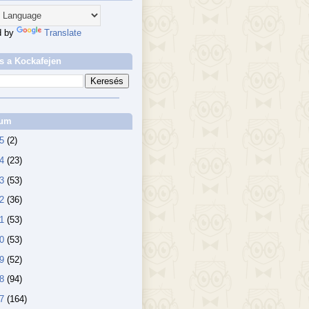
d by
Translate
s a Kockafejen
vum
25
(2)
24
(23)
23
(53)
22
(36)
21
(53)
20
(53)
19
(52)
18
(94)
17
(164)