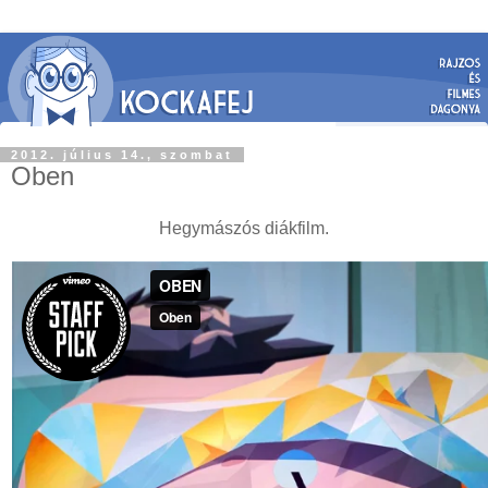
2012. július 14., szombat
Oben
Hegymászós diákfilm.