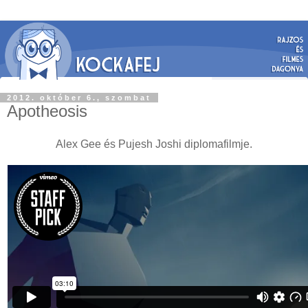
2012. október 6., szombat
Apotheosis
Alex Gee és Pujesh Joshi diplomafilmje.