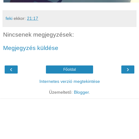
feki
ekkor:
21:17
Nincsenek megjegyzések:
Megjegyzés küldése
‹
›
Főoldal
Internetes verzió megtekintése
Üzemeltető:
Blogger
.