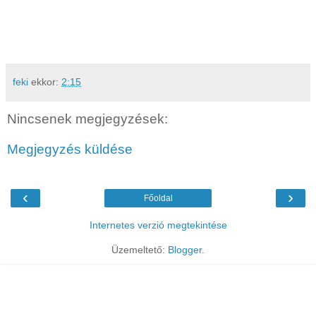
feki
ekkor:
2:15
Nincsenek megjegyzések:
Megjegyzés küldése
‹
›
Főoldal
Internetes verzió megtekintése
Üzemeltető:
Blogger
.