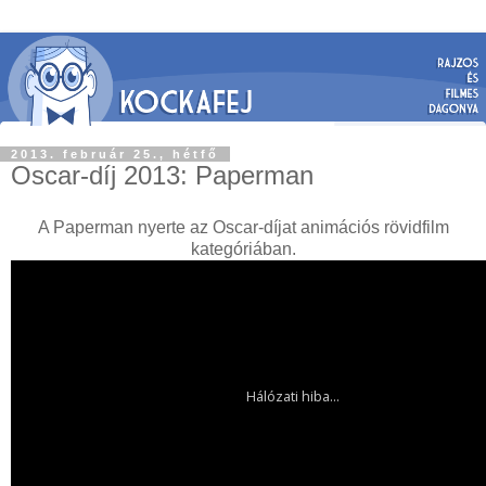
2013. február 25., hétfő
Oscar-díj 2013: Paperman
A Paperman nyerte az Oscar-díjat animációs rövidfilm
kategóriában.