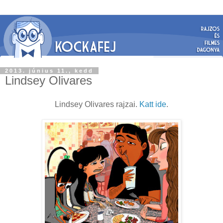
2013. június 11., kedd
Lindsey Olivares
Lindsey Olivares rajzai.
Katt ide
.