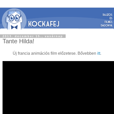
2013. december 15., vasárnap
Tante Hilda!
Új francia animációs film előzetese. Bővebben
itt
.