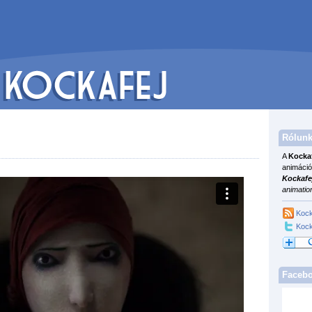
Rólunk
A
Kocka
animáció
Kockafe
animatio
Kock
Kock
Faceb