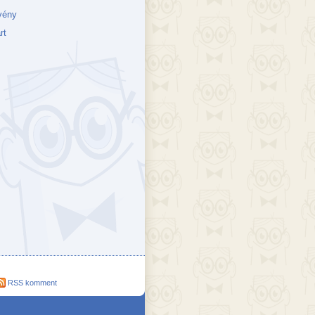
vény
rt
ejék
döcs blog
Szakik
ete blog
Vikinges
RSS komment