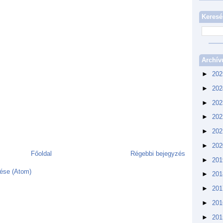
Keresé
Archí
►
20
►
20
►
20
►
20
►
20
►
20
Főoldal
Régebbi bejegyzés
►
20
ése (Atom)
►
20
►
20
►
20
►
20