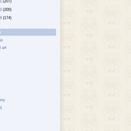
11
(207)
10
(200)
09
(174)
k
ió
 art
ény
j