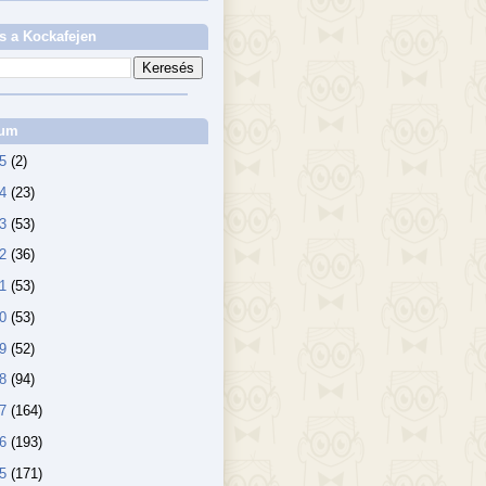
s a Kockafejen
vum
25
(2)
24
(23)
23
(53)
22
(36)
21
(53)
20
(53)
19
(52)
18
(94)
17
(164)
16
(193)
15
(171)