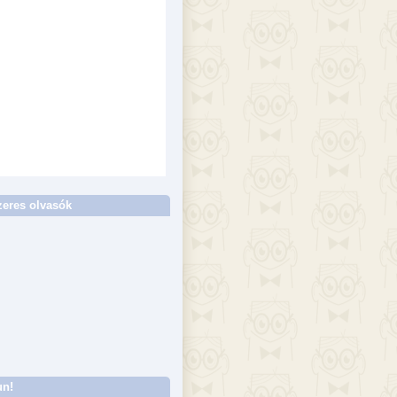
eres olvasók
un!