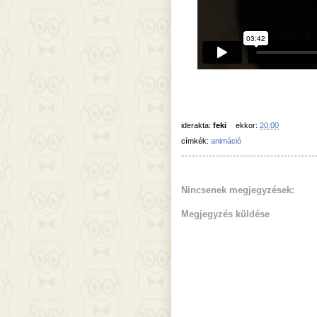
iderakta:
feki
ekkor:
20:00
címkék:
animáció
Nincsenek megjegyzések:
Megjegyzés küldése