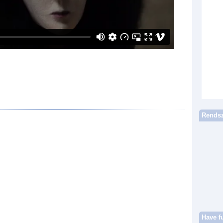
Rendsz
Have f