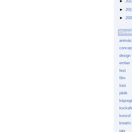
►
20
►
20
►
20
Címké
animác
concept
design
ember
fest
film
fotó
játék
képreg
kockafe
konzol
kreatív
rajz