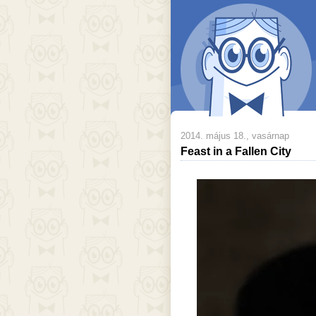
2014. május 18., vasárnap
Feast in a Fallen City