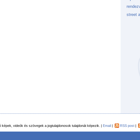
rendez
street a
Kockaf
Gön
Fek
tó képek, videók és szövegek a jogtulajdonosok tulajdonát képezik. |
Email
|
RSS post
|