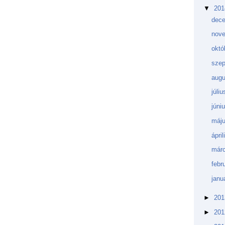
▼
20
dec
nov
októ
sze
aug
júli
júni
máj
ápri
márc
febr
janu
►
20
►
20