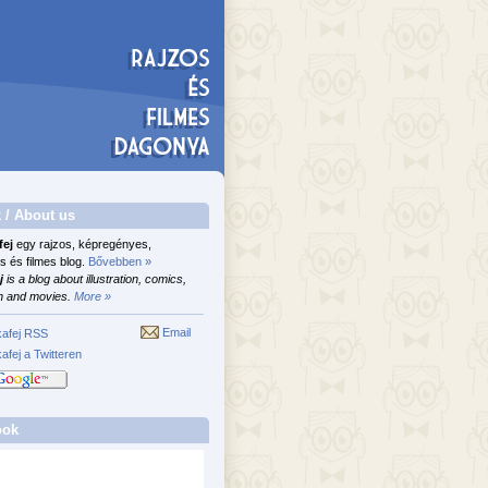
 / About us
fej
egy rajzos, képregényes,
s és filmes blog.
Bővebben »
j
is a blog about illustration, comics,
n and movies.
More »
Email
afej RSS
afej a Twitteren
ook