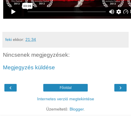
feki
ekkor:
21:34
Nincsenek megjegyzések:
Megjegyzés küldése
‹
›
Főoldal
Internetes verzió megtekintése
Üzemeltető:
Blogger
.