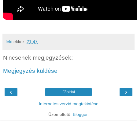
feki
ekkor:
21:47
Nincsenek megjegyzések:
Megjegyzés küldése
‹
›
Főoldal
Internetes verzió megtekintése
Üzemeltető:
Blogger
.