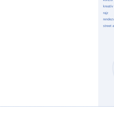
kreatív
rajz
rendez
street a
Kockaf
Gön
Fek