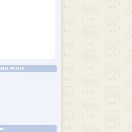
eres olvasók
un!