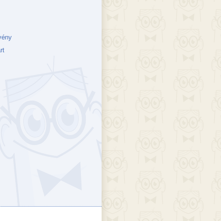
vény
rt
ejék
döcs blog
Szakik
ete blog
Vikinges