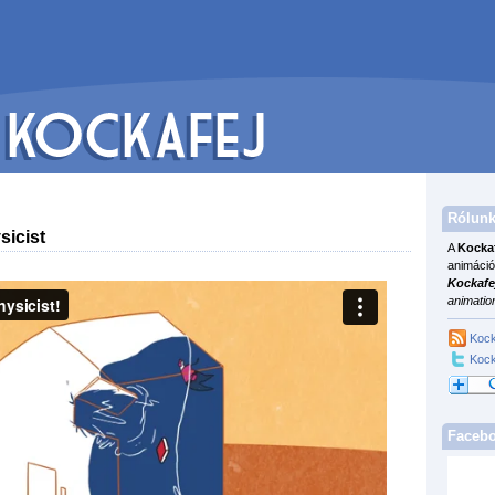
Rólunk
sicist
A
Kocka
animáció
Kockafe
animatio
Kock
Kock
Faceb