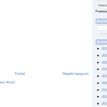
Powere
Keresé
Archí
►
20
►
20
►
20
►
20
Főoldal
Régebbi bejegyzés
►
20
ése (Atom)
►
20
►
20
►
20
►
20