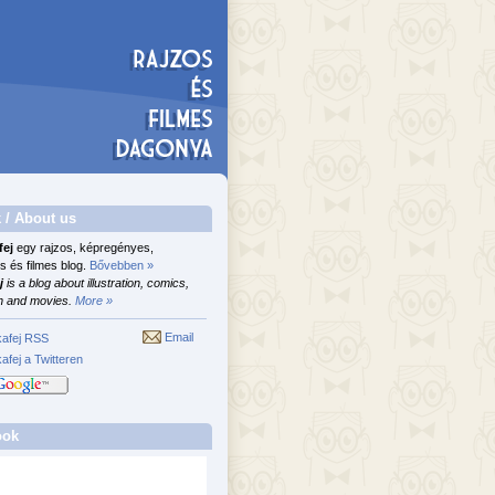
 / About us
fej
egy rajzos, képregényes,
s és filmes blog.
Bővebben »
j
is a blog about illustration, comics,
n and movies.
More »
Email
afej RSS
afej a Twitteren
ook