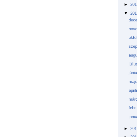
►
20
▼
20
dec
nov
októ
sze
aug
júli
júni
máj
ápri
márc
febr
janu
►
20