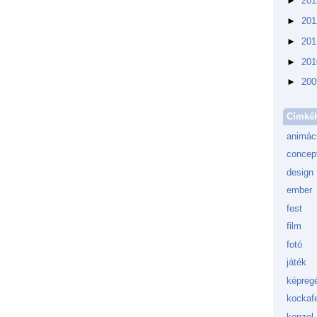
►
20
►
20
►
20
►
20
►
20
Címké
animác
concept
design
ember
fest
film
fotó
játék
képreg
kockafe
konzol