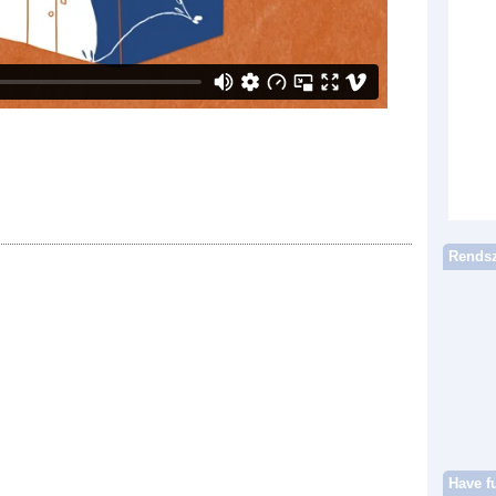
Rendsz
Have f