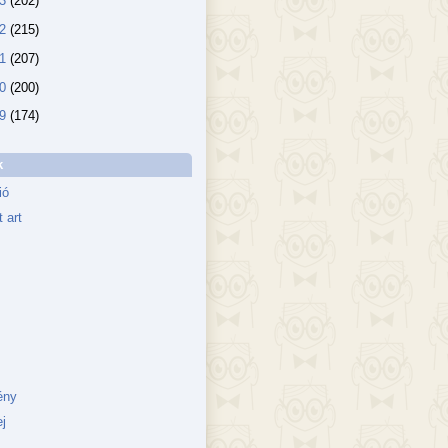
13
(202)
12
(215)
11
(207)
10
(200)
09
(174)
k
ió
 art
ény
j