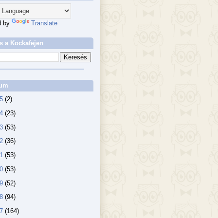
d by
Translate
s a Kockafejen
vum
25
(2)
24
(23)
23
(53)
22
(36)
21
(53)
20
(53)
19
(52)
18
(94)
17
(164)