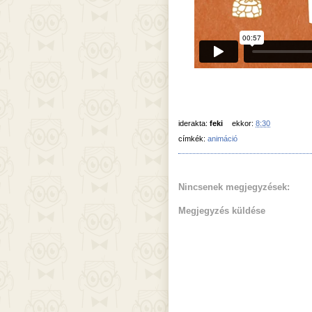
iderakta:
feki
ekkor:
8:30
címkék:
animáció
Nincsenek megjegyzések:
Megjegyzés küldése