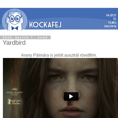
2015. április 7., kedd
Yardbird
Arany Pálmára is jelölt ausztrál rövidfilm.